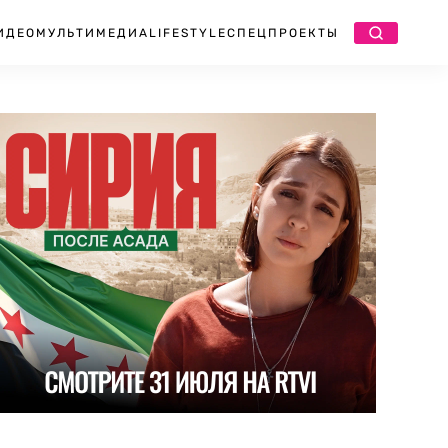
ИДЕО
МУЛЬТИМЕДИА
LIFESTYLE
СПЕЦПРОЕКТЫ