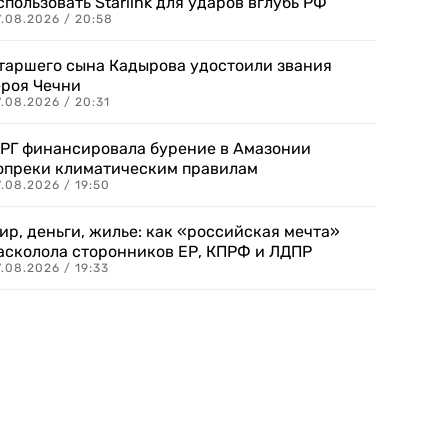
спользовать Starlink для ударов вглубь РФ
7.08.2026 / 20:58
таршего сына Кадырова удостоили звания
ероя Чечни
.08.2026 / 20:31
РГ финансировала бурение в Амазонии
опреки климатическим правилам
.08.2026 / 19:50
ир, деньги, жилье: как «российская мечта»
асколола сторонников ЕР, КПРФ и ЛДПР
.08.2026 / 19:33