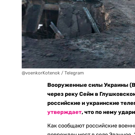
@voenkorKotenok / Telegram
Вооруженные силы Украины (В
через реку Сейм в Глушковско
российские и украинские тел
утверждает
, что по нему удар
Как сообщают российские военны
поврежден мост в селе Званное. 