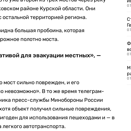
и
0
овском районе Курской области. Они
 остальной территорией региона.
С
Г
видна большая пробоина, которая
07
рожное полотно моста.
Ф
в
ативой для эвакуации местных», —
07
М
р
07
то мост сильно поврежден, и его
но невозможно». В то же время телеграм-
дника пресс-службы Минобороны России
о хотя объект получил сильные повреждения,
ригоден для использования пешеходами и — в
а легкого автотранспорта.