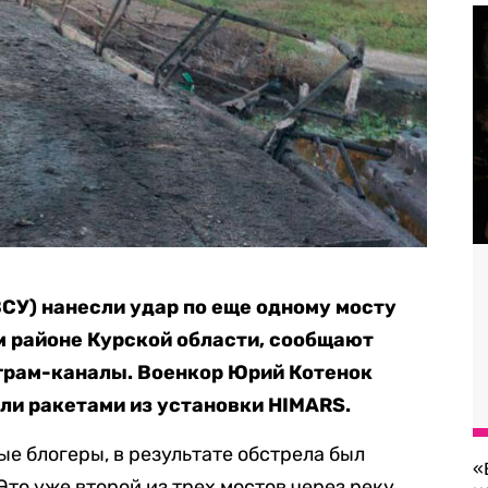
СУ) нанесли удар по еще одному мосту
м районе Курской области, сообщают
еграм-каналы. Военкор Юрий Котенок
или ракетами из установки HIMARS.
е блогеры, в результате обстрела был
«
Это уже второй из трех мостов через реку