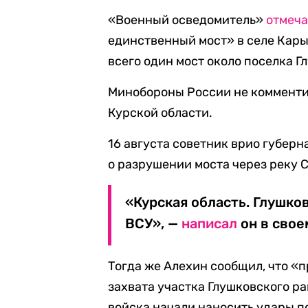
«Военный осведомитель»
отмеча
единственный мост» в селе Карыж
всего один мост около поселка Г
Минобороны России не комменти
Курской области.
16 августа советник врио губер
о разрушении моста через реку 
«Курская область. Глушко
ВСУ», —
написал
он в свое
Тогда же Алехин сообщил, что «
захвата участка Глушковского ра
войска начали наносить удары по