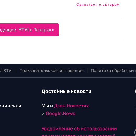
Связаться с автором
дящее. RTVI в Telegram
И RTVI
|
Пользовательское соглашение
|
Политика обработки
Достойные новости
Ленинская
Мы в
Дзен.Новостях
и
Google.News
Уведомление об использовании