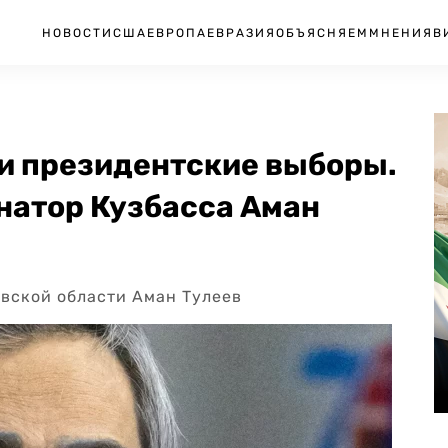
НОВОСТИ
США
ЕВРОПА
ЕВРАЗИЯ
ОБЪЯСНЯЕМ
МНЕНИЯ
В
 и президентские выборы.
натор Кузбасса Аман
вской области Аман Тулеев