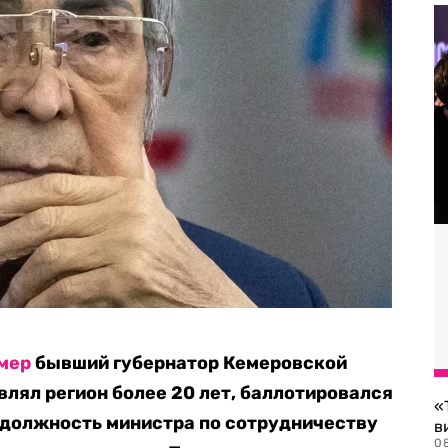
мер
бывший губернатор Кемеровской
влял регион более 20 лет, баллотировался
«
 должность министра по сотрудничеству
в
0