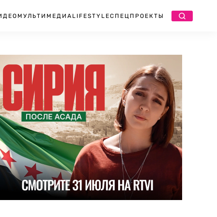
ИДЕО
МУЛЬТИМЕДИА
LIFESTYLE
СПЕЦПРОЕКТЫ