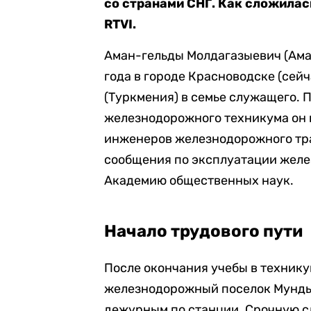
со странами СНГ. Как сложилас
RTVI.
Аман-гельды Молдагазыевич (Аман
года в городе Красноводске (сей
(Туркмения) в семье служащего. 
железнодорожного техникума он 
инженеров железнодорожного тр
сообщения по эксплуатации желез
Академию общественных наук.
Начало трудового пути
После окончания учебы в технику
железнодорожный поселок Мундыб
дежурным по станции. Срочную с