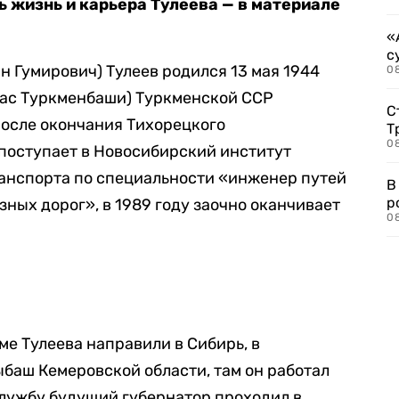
ь жизнь и карьера Тулеева — в материале
«
с
 Гумирович) Тулеев родился 13 мая 1944
08
час Туркменбаши) Туркменской ССР
С
После окончания Тихорецкого
Т
08
поступает в Новосибирский институт
анспорта по специальности «инженер путей
В
р
ных дорог», в 1989 году заочно оканчивает
08
ме Тулеева направили в Сибирь, в
аш Кемеровской области, там он работал
лужбу будущий губернатор проходил в