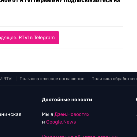
жное от RTVI первыми? Подписывайтесь на
дящее. RTVI в Telegram
И RTVI
|
Пользовательское соглашение
|
Политика обработки
Достойные новости
Ленинская
Мы в
Дзен.Новостях
и
Google.News