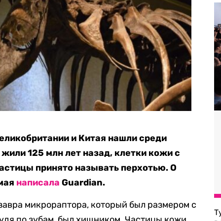
еликобритании и Китая нашли среди
жили 125 млн лет назад, клетки кожи с
частицы принято называть перхотью. О
 мая
написала
Guardian.
завра микрораптора, который был размером с
Т
судя по зубам, был хищником. Частицы кожи