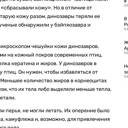
в
08
 «сбрасывали кожу». Но в отличие от
тарую кожу разом, динозавры теряли ее
В
ученые обнаружили у бэйпяозавра и
Р
08
Ж
микроскопом чешуйки кожи динозавров,
А
0
ими на кожный покров современных птиц.
елка кератина и жиров. У динозавров в
Н
у птиц. Он нужен, чтобы избавляться от
з
08
. Меньшее количество жиров в корнеоцитах
ом, что их тела либо выделяли меньше тепла,
етали.
и перья, не могли летать. Их оперение было
а, камуфляжа и, возможно, для привлечения
го пола.