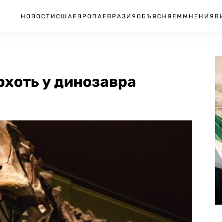
НОВОСТИ
США
ЕВРОПА
ЕВРАЗИЯ
ОБЪЯСНЯЕМ
МНЕНИЯ
В
рхоть у динозавра