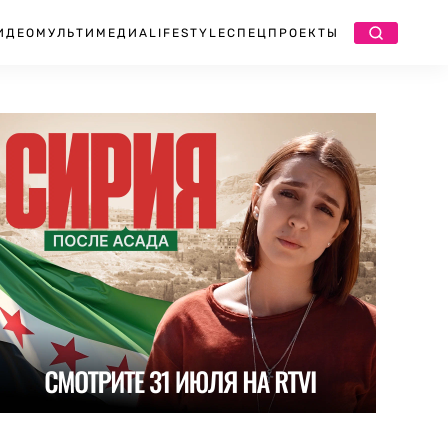
ИДЕО
МУЛЬТИМЕДИА
LIFESTYLE
СПЕЦПРОЕКТЫ