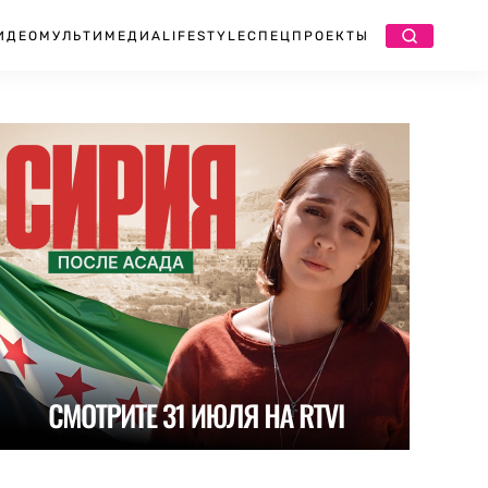
ИДЕО
МУЛЬТИМЕДИА
LIFESTYLE
СПЕЦПРОЕКТЫ