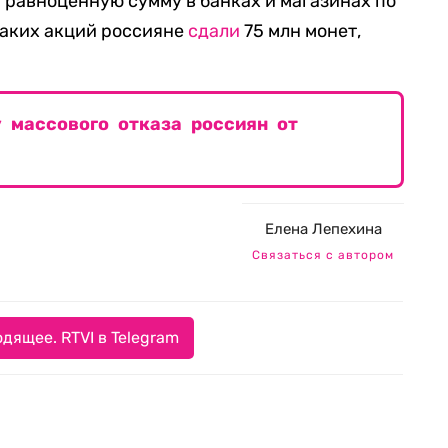
 равноценную сумму в банках и магазинах по
 таких акций россияне
сдали
75 млн монет,
 массового отказа россиян от
Елена Лепехина
Связаться с автором
дящее. RTVI в Telegram