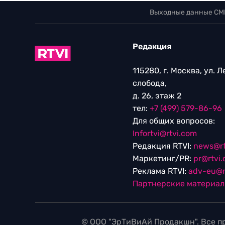
Выходные данные СМ
Редакция
115280, г. Москва, ул. 
слобода,
д. 26, этаж 2
тел:
+7 (499) 579-86-96
Для общих вопросов:
Infortvi@rtvi.com
Редакция RTVI:
news@rt
Маркетинг/PR:
pr@rtvi
Реклама RTVI:
adv-eu@r
Партнерские материа
© ООО "ЭрТиВиАй Продакшн". Все пр