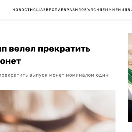
НОВОСТИ
США
ЕВРОПА
ЕВРАЗИЯ
ОБЪЯСНЯЕМ
МНЕНИЯ
В
п велел прекратить
онет
прекратить выпуск монет номиналом один