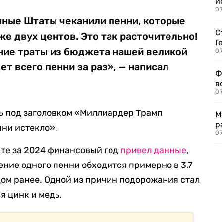
и
0
ные Штаты чеканили пенни, которые
С
же двух центов. Это так расточительно!
Г
ние траты из бюджета нашей великой
07
ет всего пенни за раз», — написал
Ф
в
07
ь под заголовком «Миллиардер Трамп
М
р
нни истекло».
07
ете за 2024 финансовый год
привел данные
,
ение одного пенни обходится примерно в 3,7
одом ранее. Одной из причин подорожания стал
я цинк и медь.