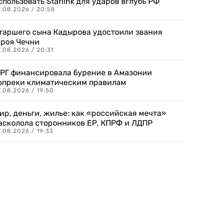
спользовать Starlink для ударов вглубь РФ
7.08.2026 / 20:58
таршего сына Кадырова удостоили звания
ероя Чечни
.08.2026 / 20:31
РГ финансировала бурение в Амазонии
опреки климатическим правилам
.08.2026 / 19:50
ир, деньги, жилье: как «российская мечта»
асколола сторонников ЕР, КПРФ и ЛДПР
.08.2026 / 19:33