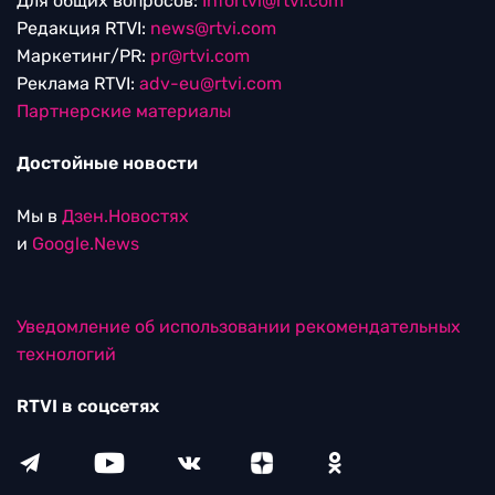
Для общих вопросов:
Infortvi@rtvi.com
Редакция RTVI:
news@rtvi.com
Маркетинг/PR:
pr@rtvi.com
Реклама RTVI:
adv-eu@rtvi.com
Партнерские материалы
Достойные новости
Мы в
Дзен.Новостях
и
Google.News
Уведомление об использовании рекомендательных
технологий
RTVI в соцсетях