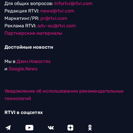
Для общих вопросов:
Infortvi@rtvi.com
Редакция RTVI:
news@rtvi.com
Маркетинг/PR:
pr@rtvi.com
Реклама RTVI:
adv-eu@rtvi.com
Партнерские материалы
Достойные новости
Мы в
Дзен.Новостях
и
Google.News
Уведомление об использовании рекомендательных
технологий
RTVI в соцсетях