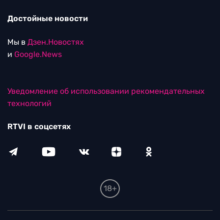
Достойные новости
Мы в
Дзен.Новостях
и
Google.News
Уведомление об использовании рекомендательных
технологий
RTVI в соцсетях
18+