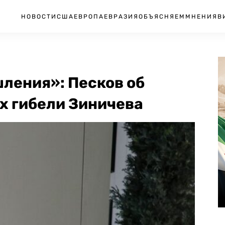
НОВОСТИ
США
ЕВРОПА
ЕВРАЗИЯ
ОБЪЯСНЯЕМ
МНЕНИЯ
В
ления»: Песков об
х гибели Зиничева