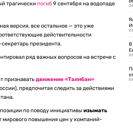
о
ый трагически
погиб
9 сентября на водопаде
06
R
ная версия, все остальное — это уже
И
0
соответствующие действительности
-секретарь президента.
В
Е
06
нтировал ряд важных вопросов на встрече с
П
о
ат признавать
движение «Талибан»
06
оссии), предпочитая следить за действиями
тана.
й позиции по поводу инициативы
изымать
т мирового повышения цен у компаний-