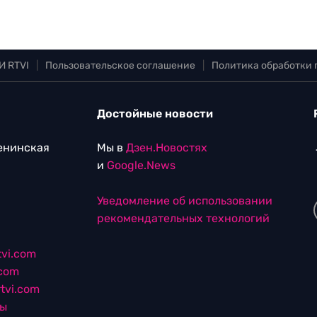
И RTVI
|
Пользовательское соглашение
|
Политика обработки
Достойные новости
Ленинская
Мы в
Дзен.Новостях
и
Google.News
Уведомление об использовании
рекомендательных технологий
vi.com
.com
tvi.com
лы