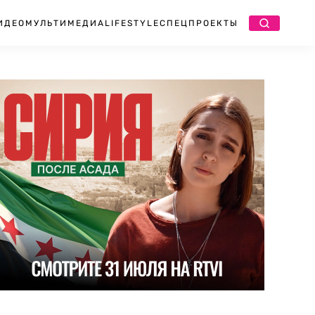
ИДЕО
МУЛЬТИМЕДИА
LIFESTYLE
СПЕЦПРОЕКТЫ