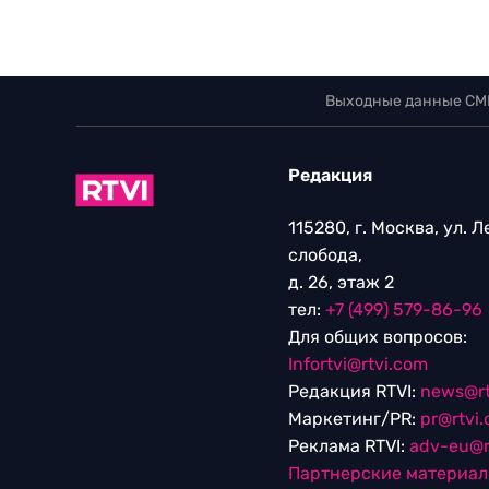
Выходные данные СМ
Редакция
115280, г. Москва, ул. 
слобода,
д. 26, этаж 2
тел:
+7 (499) 579-86-96
Для общих вопросов:
Infortvi@rtvi.com
Редакция RTVI:
news@rt
Маркетинг/PR:
pr@rtvi
Реклама RTVI:
adv-eu@r
Партнерские материа