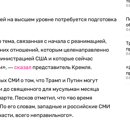
т
06
чей на высшем уровне потребуется подготовка
П
о
06
о тема, связанная с начала с реанимацией,
Т
п
нних отношений, которым целенаправленно
06
инистрацией США и которые сейчас
ии», ―
сказал
представитель Кремля.
«
п
06
ых СМИ о том, что Трамп и Путин могут
и до священного для мусульман месяца
арте, Песков отметил, что «во время
По его словам, западные и российские СМИ
части, всего неправильного».