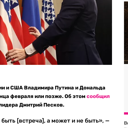
ии и США Владимира Путина и Дональда
онца февраля или позже. Об этом
сообщил
лидера Дмитрий Песков.
быть [встреча], а может и не быть», —
В