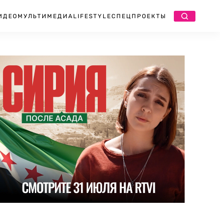
ИДЕО
МУЛЬТИМЕДИА
LIFESTYLE
СПЕЦПРОЕКТЫ