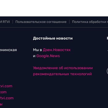
И RTVI
|
Пользовательское соглашение
|
Политика обработки
Достойные новости
Ленинская
Мы в
Дзен.Новостях
и
Google.News
Уведомление об использовании
рекомендательных технологий
vi.com
.com
tvi.com
лы