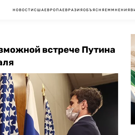
НОВОСТИ
США
ЕВРОПА
ЕВРАЗИЯ
ОБЪЯСНЯЕМ
МНЕНИЯ
В
озможной встрече Путина
аля