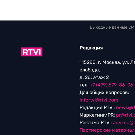
Выходные данные СМ
Редакция
115280, г. Москва, ул. 
слобода,
д. 26, этаж 2
тел:
+7 (499) 579-86-96
Для общих вопросов:
Infortvi@rtvi.com
Редакция RTVI:
news@rt
Маркетинг/PR:
pr@rtvi
Реклама RTVI:
adv-eu@r
Партнерские материа