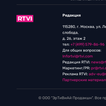
Редакция
115280, г. Москва, ул. 
слобода,
д. 26, этаж 2
тел:
+7 (499) 579-86-96
Для общих вопросов:
Infortvi@rtvi.com
Редакция RTVI:
news@rt
Маркетинг/PR:
pr@rtvi
Реклама RTVI:
adv-eu@r
Партнерские материа
© ООО "ЭрТиВиАй Продакшн". Все пр