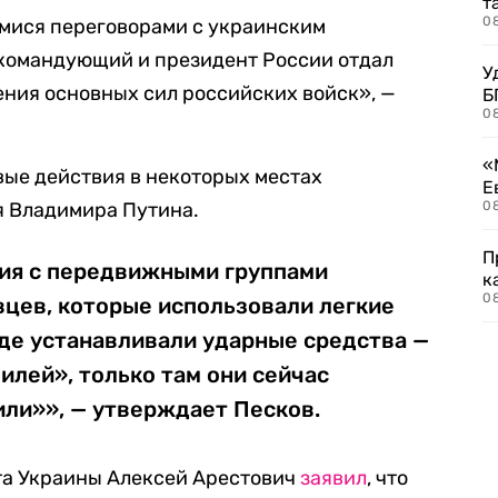
т
0
имися переговорами с украинским
командующий и президент России отдал
У
ния основных сил российских войск», —
Б
0
«
евые действия в некоторых местах
Е
я Владимира Путина.
0
П
ия с передвижными группами
к
0
вцев, которые использовали легкие
где устанавливали ударные средства —
лей», только там они сейчас
ли»», — утверждает Песков.
та Украины Алексей Арестович
заявил
, что