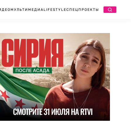
ИДЕО
МУЛЬТИМЕДИА
LIFESTYLE
СПЕЦПРОЕКТЫ