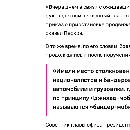
«Вчера днем в связи с ожидавш
руководством верховный главно
приказ о приостановке продвиже
сказал Песков.
В то же время, по его словам, бо
продолжались и после поручени
«Имели место столкновен
националистов и бандеро
автомобили и грузовики, 
по принципу «джихад-моби
называются «бандер-моби
Советник главы офиса президен