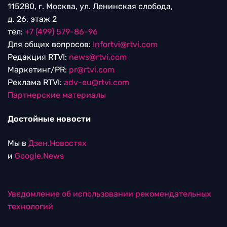
115280, г. Москва, ул. Ленинская слобода,
д. 26, этаж 2
тел:
+7 (499) 579-86-96
Для общих вопросов:
Infortvi@rtvi.com
Редакция RTVI:
news@rtvi.com
Маркетинг/PR:
pr@rtvi.com
Реклама RTVI:
adv-eu@rtvi.com
Партнерские материалы
Достойные новости
Мы в
Дзен.Новостях
и
Google.News
Уведомление об использовании рекомендательных
технологий