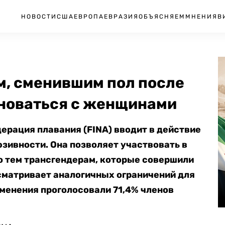
НОВОСТИ
США
ЕВРОПА
ЕВРАЗИЯ
ОБЪЯСНЯЕМ
МНЕНИЯ
В
, сменившим пол после
вноваться с женщинами
рация плавания (FINA) вводит в действие
зивности. Она позволяет участвовать в
о тем трансгендерам, которые совершили
усматривает аналогичных ограничений для
зменения проголосовали 71,4% членов