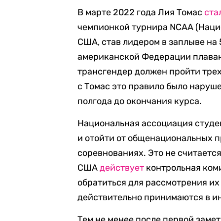
В марте 2022 года Лия Томас
ста
чемпионкой турнира NCAA (Наци
США, став лидером в заплыве на
американской Федерации плавани
трансгендер должен пройти трех
с Томас это правило было наруше
полгода до окончания курса.
Национальная ассоциация студе
и отойти от общенациональных п
соревнованиях. Это не считается
США
действует
контрольная ком
обратиться для рассмотрения их
действительно принимаются в и
Тем не менее после первой заме