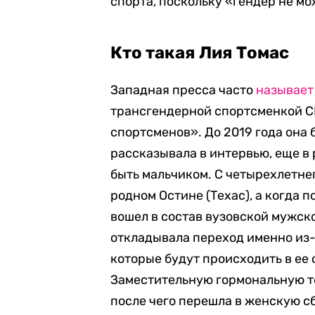
спорта, поскольку «гендер не м
Кто такая Лия Томас
Западная пресса часто
называет
трансгендерной спортсменкой 
спортсменов». До 2019 года она 
рассказывала в интервью, еще в
быть мальчиком. С четырехлетне
родном Остине (Техас), а когда 
вошел в состав вузовской мужско
откладывала переход именно из-з
которые будут происходить в ее 
Заместительную гормональную те
после чего перешла в женскую с