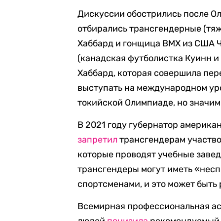
Дискуссии обострились после Ол
отбирались трансгендерные (тя
Хаббард и гонщица BMX из США 
(канадская футболистка Куинн и
Хаббард, которая совершила пере
выступать на международном уро
токийской Олимпиаде, но значимы
В 2021 году губернатор америка
запретил
трансгендерам участво
которые проводят учебные заведе
трансгендеры могут иметь «нес
спортсменами, и это может быть
Всемирная профессиональная ас
людей
понизила
рекомендуемый 