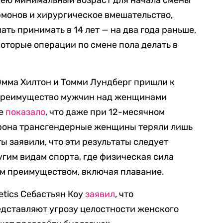
рмонов и хирургическое вмешательство,
ать принимать в 14 лет — на два года раньше,
екоторые операции по смене пола делать в
Эмма Хилтон и Томми Лундберг пришли к
е преимущество мужчин над женщинами
ие
показало
, что даже при 12-месячном
рона трансгендерные женщины теряли лишь
 заявили, что эти результаты следует
угим видам спорта, где физическая сила
м преимуществом, включая плавание.
etics Себастьян Коу
заявил
, что
дставляют угрозу целостности женского