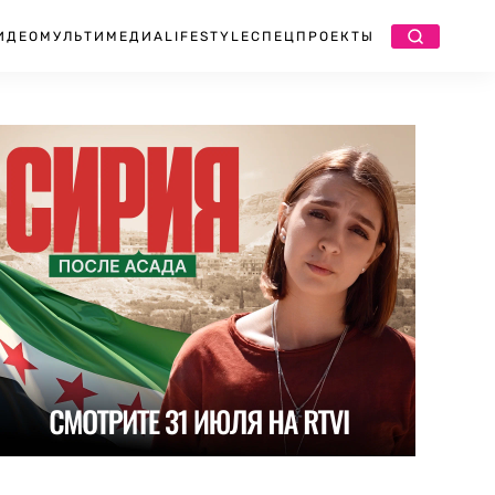
ИДЕО
МУЛЬТИМЕДИА
LIFESTYLE
СПЕЦПРОЕКТЫ