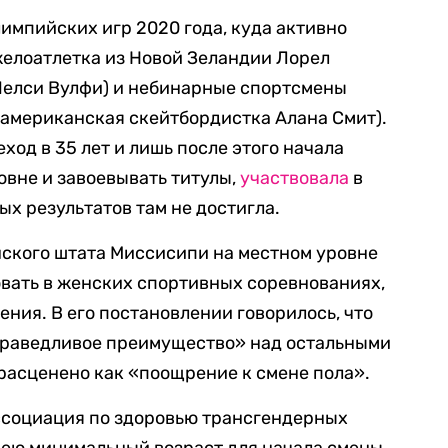
импийских игр 2020 года, куда активно
желоатлетка из Новой Зеландии Лорел
Челси Вулфи) и небинарные спортсмены
 американская скейтбордистка Алана Смит).
ход в 35 лет и лишь после этого начала
вне и завоевывать титулы,
участвовала
в
х результатов там не достигла.
нского штата Миссисипи на местном уровне
вать в женских спортивных соревнованиях,
ния. В его постановлении говорилось, что
праведливое преимущество» над остальными
 расценено как «поощрение к смене пола».
социация по здоровью трансгендерных
ею минимальный возраст для начала смены