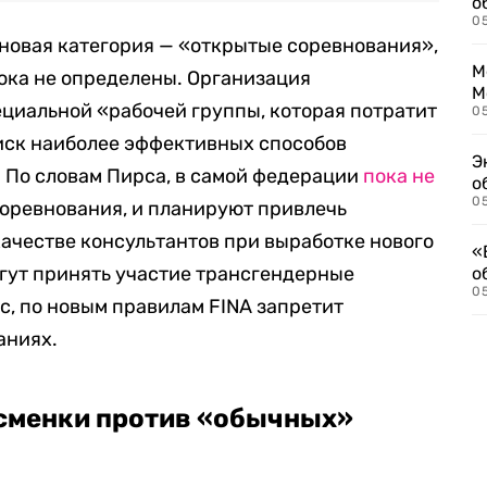
о
0
 новая категория — «открытые соревнования»,
М
ока не определены. Организация
М
циальной «рабочей группы, которая потратит
05
иск наиболее эффективных способов
Э
. По словам Пирса, в самой федерации
пока не
о
05
соревнования, и планируют привлечь
ачестве консультантов при выработке нового
«
огут принять участие трансгендерные
о
05
с, по новым правилам FINA запретит
аниях.
сменки против «обычных»