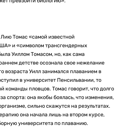
ожет превзойти биологию».
Лию Томас «самой известной
США» и «символом трансгендерных
была Уиллом Томасом, но, как сама
 раннем детстве осознала свое нежелание
го возраста Уилл занимался плаванием в
поступил в университет Пенсильвании, то
й команды пловцов. Томас говорит, что долго
а спорта: она якобы боялась, что изменения,
организме, сильно скажутся на результатах.
рапию она начала лишь на втором курсе,
борную университета по плаванию.