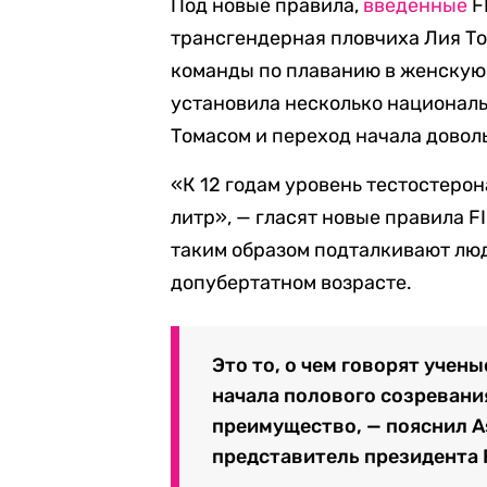
Под новые правила,
введенные
F
трансгендерная пловчиха Лия То
команды по плаванию в женскую
установила несколько националь
Томасом и переход начала довол
«К 12 годам уровень тестостеро
литр», — гласят новые правила F
таким образом подталкивают лю
допубертатном возрасте.
Это то, о чем говорят учен
начала полового созревания
преимущество, — пояснил A
представитель президента 