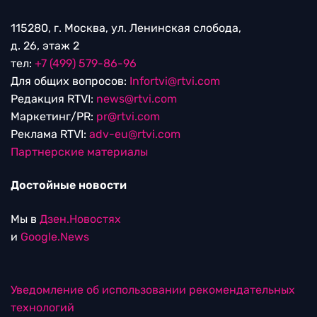
115280, г. Москва, ул. Ленинская слобода,
д. 26, этаж 2
тел:
+7 (499) 579-86-96
Для общих вопросов:
Infortvi@rtvi.com
Редакция RTVI:
news@rtvi.com
Маркетинг/PR:
pr@rtvi.com
Реклама RTVI:
adv-eu@rtvi.com
Партнерские материалы
Достойные новости
Мы в
Дзен.Новостях
и
Google.News
Уведомление об использовании рекомендательных
технологий