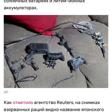
солнечных батареях и литий-ионных
аккумуляторах.
AP
Как
отметило
агентство Reuters, на снимках
взорванных раций видно название японского