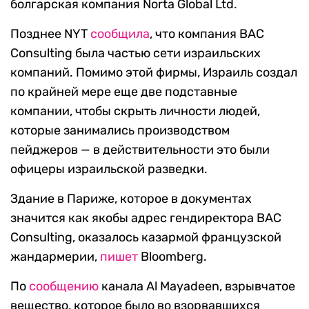
болгарская компания Norta Global Ltd.
Позднее NYT
сообщила
, что компания BAC
Consulting была частью сети израильских
компаний. Помимо этой фирмы, Израиль создал
по крайней мере еще две подставные
компании, чтобы скрыть личности людей,
которые занимались производством
пейджеров — в действительности это были
офицеры израильской разведки.
Здание в Париже, которое в документах
значится как якобы адрес гендиректора BAC
Consulting, оказалось казармой французской
жандармерии,
пишет
Bloomberg.
По
сообщению
канала Al Mayadeen, взрывчатое
вещество, которое было во взорвавшихся