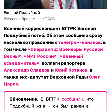
Евгений Поддубный
Вячеслав Прокофьев / ТАСС
Военный корреспондент ВГТРК Евгений
Поддубный погиб. Об этом сообщили
сразу
несколько провоенных
телеграм-каналов
, в
том числе
«Операция Z: Военкоры Русской
Весны»
,
«МИГ России»
,
«Военный
осведомитель»
, коллеги репортера
Александр Сладков
и
Юрий Котенок
, а
также экс-депутат Верховной Рады
Олег
Царев
.
Обновление.
В ВГТРК
сообщили
, что
Поддубный жив — он был ранен в