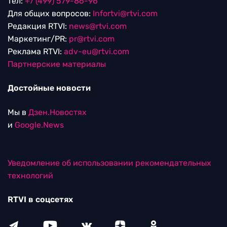
тел:
+7 (499) 579-86-96
Для общих вопросов:
Infortvi@rtvi.com
Редакция RTVI:
news@rtvi.com
Маркетинг/PR:
pr@rtvi.com
Реклама RTVI:
adv-eu@rtvi.com
Партнерские материалы
Достойные новости
Мы в
Дзен.Новостях
и
Google.News
Уведомление об использовании рекомендательных
технологий
RTVI в соцсетях