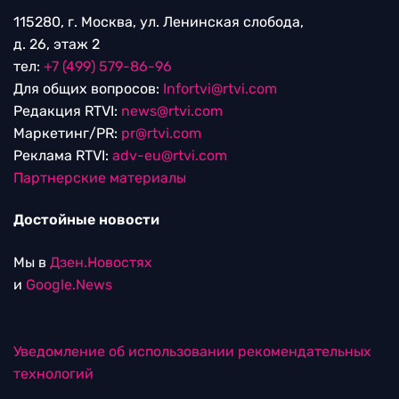
115280, г. Москва, ул. Ленинская слобода,
д. 26, этаж 2
тел:
+7 (499) 579-86-96
Для общих вопросов:
Infortvi@rtvi.com
Редакция RTVI:
news@rtvi.com
Маркетинг/PR:
pr@rtvi.com
Реклама RTVI:
adv-eu@rtvi.com
Партнерские материалы
Достойные новости
Мы в
Дзен.Новостях
и
Google.News
Уведомление об использовании рекомендательных
технологий