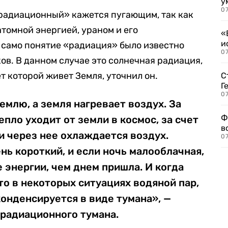
у
07
«радиационный» кажется пугающим, так как
атомной энергией, ураном и его
«
и
 само понятие «радиация» было известно
0
ков. В данном случае это солнечная радиация,
ет которой живет Земля, уточнил он.
С
Г
07
емлю, а земля нагревает воздух. За
Ф
епло уходит от земли в космос, за счет
в
и через нее охлаждается воздух.
07
нь короткий, и если ночь малооблачная,
е энергии, чем днем пришла. И когда
то в некоторых ситуациях водяной пар,
онденсируется в виде тумана», —
 радиационного тумана.