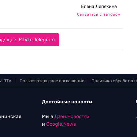
Елена Лепехина
Связаться с автором
дящее. RTVI в Telegram
И RTVI
|
Пользовательское соглашение
|
Политика обработки
Достойные новости
Ленинская
Мы в
Дзен.Новостях
и
Google.News