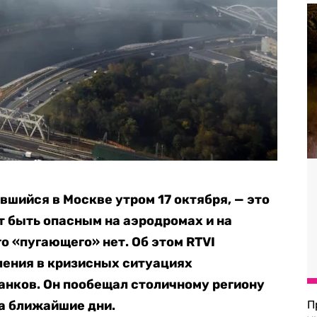
шийся в Москве утром 17 октября, — это
т быть опасным на аэродромах и на
го «пугающего» нет. Об этом RTVI
ления в кризисных ситуациях
анков. Он пообещал столичному региону
а ближайшие дни.
П