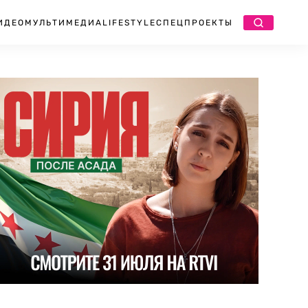
ИДЕО
МУЛЬТИМЕДИА
LIFESTYLE
СПЕЦПРОЕКТЫ