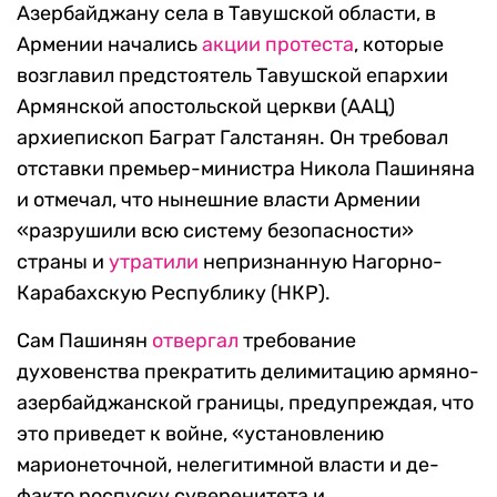
Азербайджану села в Тавушской области, в
Армении начались
акции протеста
, которые
возглавил предстоятель Тавушской епархии
Армянской апостольской церкви (ААЦ)
архиепископ Баграт Галстанян. Он требовал
отставки премьер-министра Никола Пашиняна
и отмечал, что нынешние власти Армении
«разрушили всю систему безопасности»
страны и
утратили
непризнанную Нагорно-
Карабахскую Республику (НКР).
Сам Пашинян
отвергал
требование
духовенства прекратить делимитацию армяно-
азербайджанской границы, предупреждая, что
это приведет к войне, «установлению
марионеточной, нелегитимной власти и де-
факто роспуску суверенитета и