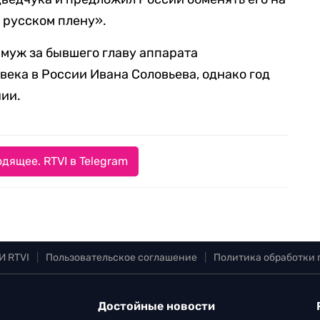
 русском плену».
амуж за бывшего главу аппарата
века в России Ивана Соловьева, однако год
нии.
дящее. RTVI в Telegram
И RTVI
|
Пользовательское соглашение
|
Политика обработки
Достойные новости