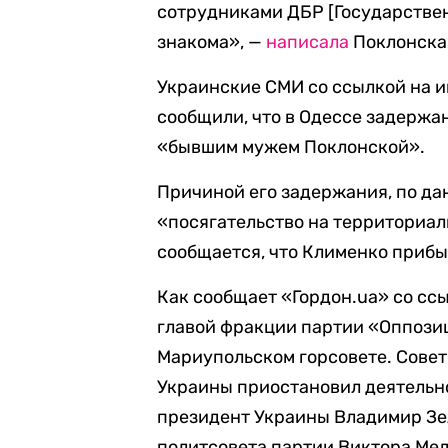
сотрудниками ДБР [Государствен
знакома», —
написала
Поклонская
Украинские СМИ со ссылкой на 
сообщили, что в Одессе задержа
«бывшим мужем Поклонской».
Причиной его задержания, по да
«посягательство на территориал
сообщается, что Клименко прибы
Как сообщает «Гордон.ua» со сс
главой фракции партии «Оппози
Мариупольском горсовете. Совет
Украины приостановил деятельно
президент Украины Владимир З
политсовета партии Виктора Мед