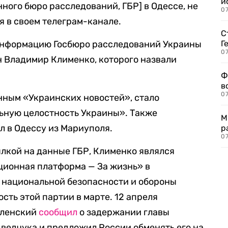
и
ного бюро расследований, ГБР] в Одессе, не
0
 в своем телеграм-канале.
С
информацию Госбюро расследований Украины
Г
07
н Владимир Клименко, которого назвали
Ф
в
07
нным «Украинских новостей», стало
ьную целостность Украины». Также
М
л в Одессу из Мариуполя.
р
07
ылкой на данные ГБР, Клименко являлся
ционная платформа — За жизнь» в
 национальной безопасности и обороны
сть этой партии в марте. 12 апреля
еленский
сообщил
о задержании главы
ведчука и предложил России обменять его на