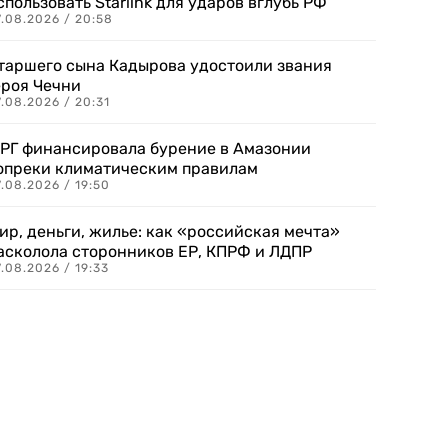
спользовать Starlink для ударов вглубь РФ
7.08.2026 / 20:58
таршего сына Кадырова удостоили звания
ероя Чечни
.08.2026 / 20:31
РГ финансировала бурение в Амазонии
опреки климатическим правилам
.08.2026 / 19:50
ир, деньги, жилье: как «российская мечта»
асколола сторонников ЕР, КПРФ и ЛДПР
.08.2026 / 19:33