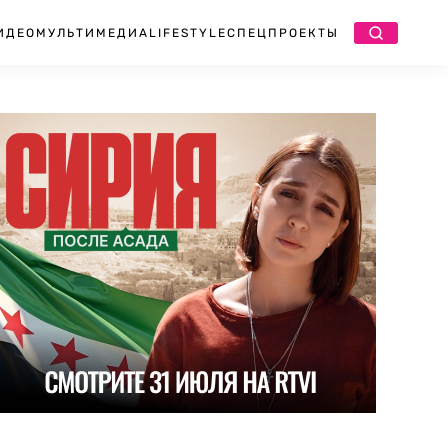
ИДЕО
МУЛЬТИМЕДИА
LIFESTYLE
СПЕЦПРОЕКТЫ