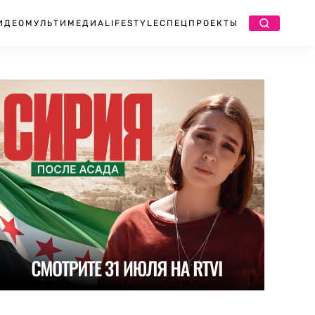
ИДЕО
МУЛЬТИМЕДИА
LIFESTYLE
СПЕЦПРОЕКТЫ