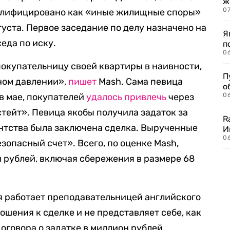
ж
0
валифицировано как «иные жилищные споры»
густа. Первое заседание по делу назначено на
Я
седа по иску.
п
0
окупательницу своей квартиры в наивности,
П
ном давлении»,
пишет
Mash. Сама певица
о
в мае, покупателей
удалось привлечь
через
06
стейт». Певица якобы получила задаток за
R
гентства была заключена сделка. Вырученные
И
0
зопасный счет». Всего, по оценке Mash,
н рублей, включая сбережения в размере 68
я работает преподавательницей английского
ношения к сделке и не представляет себе, как
договора о задатке в миллион рублей.