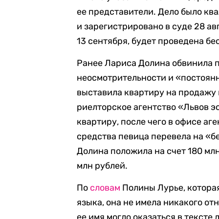
ее представители. Дело было к
и зарегистрировано в суде 28 ав
13 сентября, будет проведена бе
Ранее Лариса Долина обвинила п
неосмотрительности и «постоян
выставила квартиру на продажу 
риелторское агентство «Львов э
квартиру, после чего в офисе а
средства певица перевела на «бе
Долина положила на счет 180 мл
млн рублей.
По
словам
Полины Лурье, котора
языка, она не имела никакого от
ее имя могло оказаться в тексте 