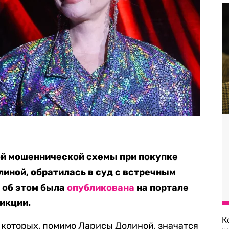
й мошеннической схемы при покупке
иной, обратилась в суд с встречным
 об этом была
опубликована
на портале
икции.
К
и которых, помимо Ларисы Долиной, значатся