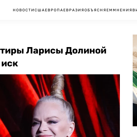
НОВОСТИ
США
ЕВРОПА
ЕВРАЗИЯ
ОБЪЯСНЯЕМ
МНЕНИЯ
В
ртиры Ларисы Долиной
 иск