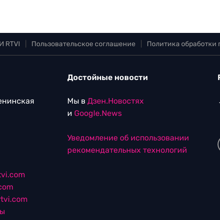
И RTVI
|
Пользовательское соглашение
|
Политика обработки
Достойные новости
Ленинская
Мы в
Дзен.Новостях
и
Google.News
Уведомление об использовании
рекомендательных технологий
vi.com
.com
tvi.com
лы