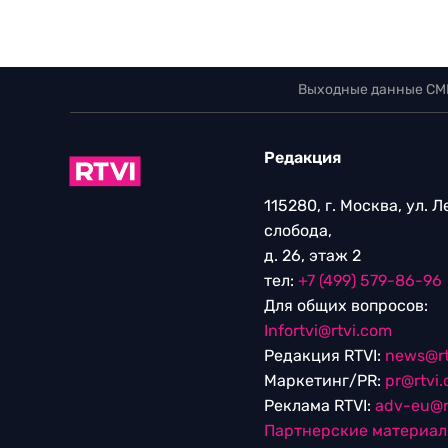
Выходные данные СМ
Редакция
115280, г. Москва, ул. 
слобода,
д. 26, этаж 2
тел:
+7 (499) 579-86-96
Для общих вопросов:
Infortvi@rtvi.com
Редакция RTVI:
news@rt
Маркетинг/PR:
pr@rtvi
Реклама RTVI:
adv-eu@r
Партнерские материа