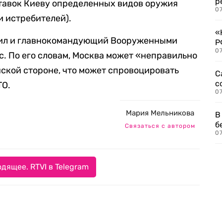
р
ставок Киеву определенных видов оружия
07
и истребителей).
«
удил и главнокомандующий Вооруженными
Р
07
с. По его словам, Москва может «неправильно
ской стороне, что может спровоцировать
С
с
ТО.
07
Мария Мельникова
В
б
Связаться с автором
07
дящее. RTVI в Telegram