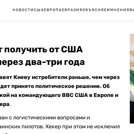
НОВОСТИ
США
ЕВРОПА
ЕВРАЗИЯ
ОБЪЯСНЯЕМ
МНЕНИЯ
В
т получить от США
через два-три года
авят Киеву истребители раньше, чем через
будет принято политическое решение. Об
ылкой на командующего ВВС США в Европе и
кера
.
язан с логистическими вопросами и
инских пилотов. Хекер при этом не исключил