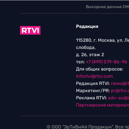
Выходные данные СМ
Редакция
115280, г. Москва, ул. 
слобода,
д. 26, этаж 2
тел:
+7 (499) 579-86-96
Для общих вопросов:
Infortvi@rtvi.com
Редакция RTVI:
news@rt
Маркетинг/PR:
pr@rtvi
Реклама RTVI:
adv-eu@r
Партнерские материа
© ООО "ЭрТиВиАй Продакшн". Все пр