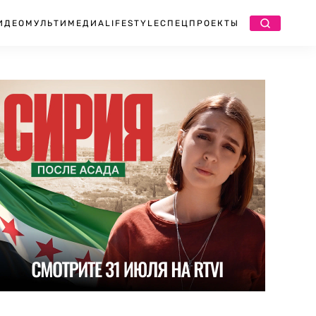
ИДЕО
МУЛЬТИМЕДИА
LIFESTYLE
СПЕЦПРОЕКТЫ