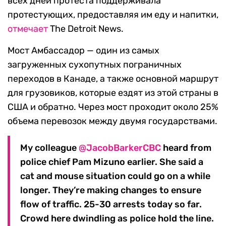
всех дней протеста поддерживала
протестующих, предоставляя им еду и напитки,
отмечает
The Detroit News.
Мост Амбассадор — один из самых
загруженных сухопутных пограничных
переходов в Канаде, а также основной маршрут
для грузовиков, которые ездят из этой страны в
США и обратно. Через мост проходит около 25%
объема перевозок между двумя государствами.
My colleague
@JacobBarkerCBC
heard from
police chief Pam Mizuno earlier. She said a
cat and mouse situation could go on a while
longer. They’re making changes to ensure
flow of traffic. 25-30 arrests today so far.
Crowd here dwindling as police hold the line.