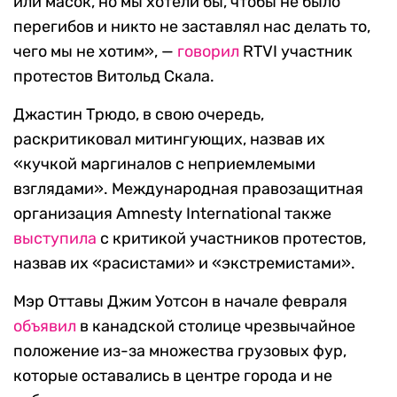
или масок, но мы хотели бы, чтобы не было
перегибов и никто не заставлял нас делать то,
чего мы не хотим», —
говорил
RTVI участник
протестов Витольд Скала.
Джастин Трюдо, в свою очередь,
раскритиковал митингующих, назвав их
«кучкой маргиналов с неприемлемыми
взглядами». Международная правозащитная
организация Amnesty International также
выступила
с критикой участников протестов,
назвав их «расистами» и «экстремистами».
Мэр Оттавы Джим Уотсон в начале февраля
объявил
в канадской столице чрезвычайное
положение из-за множества грузовых фур,
которые оставались в центре города и не