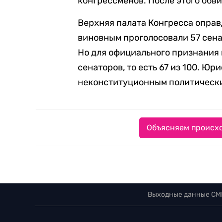
конгрессменов. После этого обв
Верхняя палата Конгресса оправ
виновным проголосовали 57 сенат
Но для официального признания 
сенаторов, то есть 67 из 100. Ю
неконституционным политически
Объясняем происхо
Выходные данные СМ