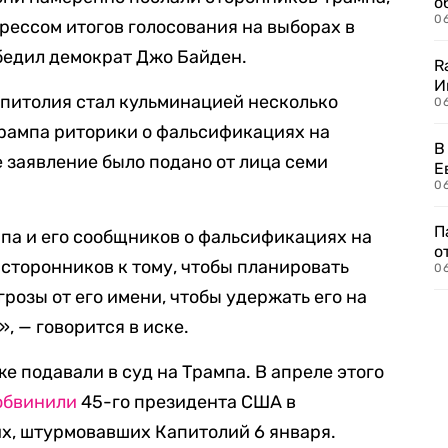
о
06
рессом итогов голосования на выборах в
обедил демократ Джо Байден.
R
И
питолия стал кульминацией несколько
0
Трампа риторики о фальсификациях на
В
 заявление было подано от лица семи
Е
06
П
па и его сообщников о фальсификациях на
о
 сторонников к тому, чтобы планировать
06
грозы от его имени, чтобы удержать его на
, — говорится в иске.
е подавали в суд на Трампа. В апреле этого
обвинили
45-го президента США в
х, штурмовавших Капитолий 6 января.