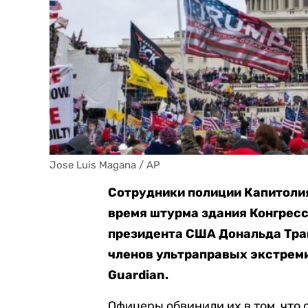
Jose Luis Magana / AP
Сотрудники полиции Капитоли
время штурма здания Конгресс
президента США Дональда Трам
членов ультраправых экстреми
Guardian.
Офицеры обвинили их в том, что