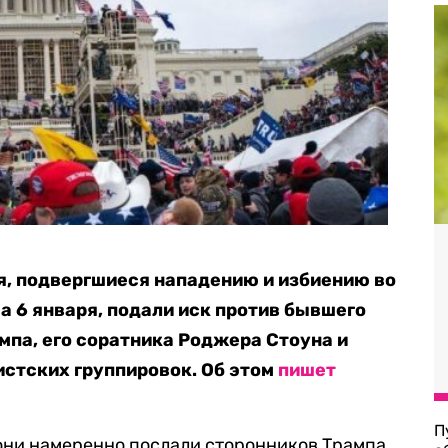
я, подвергшиеся нападению и избиению во
а 6 января, подали иск против бывшего
па, его соратника Роджера Стоуна и
стских группировок. Об этом
пишет
П
 они намеренно послали сторонников Трампа,