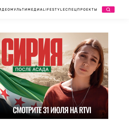
ИДЕО
МУЛЬТИМЕДИА
LIFESTYLE
СПЕЦПРОЕКТЫ