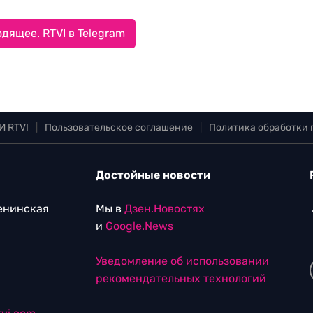
дящее. RTVI в Telegram
И RTVI
|
Пользовательское соглашение
|
Политика обработки
Достойные новости
Ленинская
Мы в
Дзен.Новостях
и
Google.News
Уведомление об использовании
рекомендательных технологий