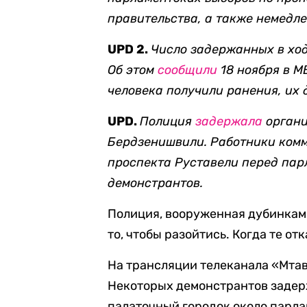
правительства, а также н
емедле
UPD 2.
Число задержанных в ход
Об этом
сообщили
18 ноября в М
человека получили ранения, их 
UPD.
Полиция
задержала
органи
Бердзенишви
ли. Работники ком
проспекта
Руставели перед парл
демонстрантов.
Полиция, вооруженная дубинками
то, чтобы разойтись. Когда те от
На трансляции телеканала «Мта
Некоторых демонстрантов задер
палаточный городок около парла