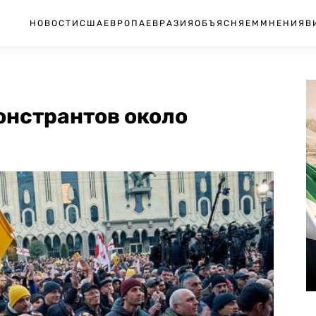
НОВОСТИ
США
ЕВРОПА
ЕВРАЗИЯ
ОБЪЯСНЯЕМ
МНЕНИЯ
В
онстрантов около