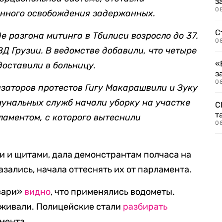
з
08
нного освобождения задержанных.
С
е разгона митинга в Тбилиси возросло до 37.
08
ВД Грузии. В ведомстве добавили, что четыре
«
доставили в больницу.
з
08
заторов протестов Гигу Макарашвили и Зуку
мунальных служб начали уборку на участке
С
т
аментом, с которого вытеснили
0
 и щитами, дала демонстрантам полчаса на
казались, начала оттеснять их от парламента.
вари»
видно
, что применялись водометы.
живали. Полицейские стали
разбирать
мента.