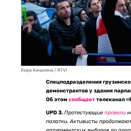
Кира Качалина / RTVI
Спецподразделения грузинской
демонстрантов у здания парла
Об этом
сообщает
телеканал «
UPD 3.
Протестующие
провели
н
палатки. Активисты продолжают
парламентских выборов по проп