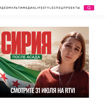
ИДЕО
МУЛЬТИМЕДИА
LIFESTYLE
СПЕЦПРОЕКТЫ