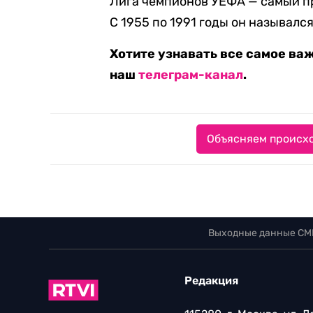
Лига чемпионов УЕФА — самый п
С 1955 по 1991 годы он называлс
Хотите узнавать все самое ва
наш
телеграм-канал
.
Объясняем происхо
Выходные данные СМ
Редакция