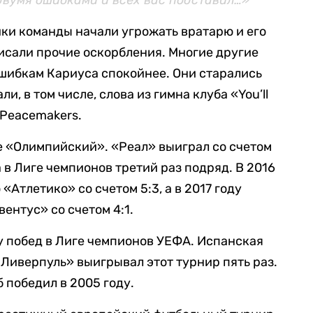
 двумя ошибками и всех вас подставил…»
ики команды начали угрожать вратарю и его
писали прочие оскорбления. Многие другие
шибкам Кариуса спокойнее. Они старались
и, в том числе, слова из гимна клуба «You’ll
 Peacemakers.
е «Олимпийский». «Реал» выиграл со счетом
 в Лиге чемпионов третий раз подряд. В 2016
«Атлетико» со счетом 5:3, а в 2017 году
ентус» со счетом 4:1.
у побед в Лиге чемпионов УЕФА. Испанская
«Ливерпуль» выигрывал этот турнир пять раз.
 победил в 2005 году.