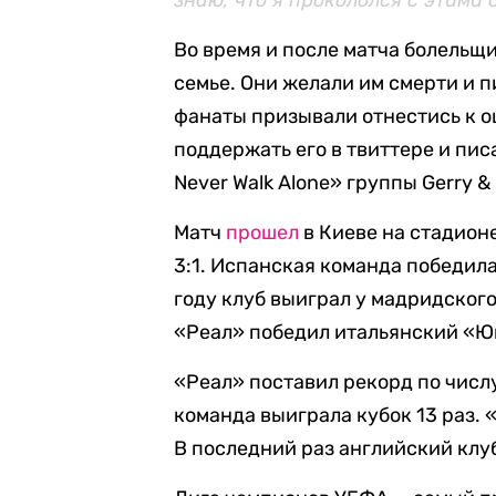
знаю, что я прокололся с этими
Во время и после матча болельщ
семье. Они желали им смерти и 
фанаты призывали отнестись к о
поддержать его в твиттере и писал
Never Walk Alone» группы Gerry &
Матч
прошел
в Киеве на стадион
3:1. Испанская команда победила
году клуб выиграл у мадридского 
«Реал» победил итальянский «Юв
«Реал» поставил рекорд по числ
команда выиграла кубок 13 раз. 
В последний раз английский клуб