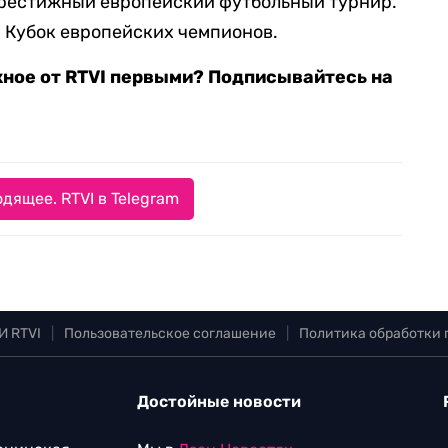
рестижный европейский футбольный турнир.
я Кубок европейских чемпионов.
жное от RTVI первыми? Подписывайтесь на
дящее. RTVI в Telegram
И RTVI
|
Пользовательское соглашение
|
Политика обработки
Достойные новости