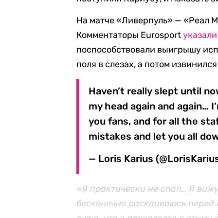
На матче «Ливерпуль» — «Реал М
Комментаторы Eurosport
указали
поспособствовали выигрышу исп
поля в слезах, а потом извинилс
Haven’t really slept until n
my head again and again… I’
you fans, and for all the st
mistakes and let you all d
— Loris Karius (@LorisKariu
«Я практически не спал… Я вижу
бесконечно раскаиваюсь перед 