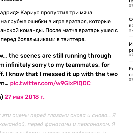
Г
07
адрид» Кариус пропустил три мяча.
Ф
на грубые ошибки в игре вратаря, которые
в
анской команды. После матча вратарь ушел с
07
я перед болельщиками в твиттере.
М
р
ow… the scenes are still running through
07
m infinitely sorry to my teammates, for
Е
aff. I know that I messed it up with the two
п
07
own…
pic.twitter.com/w9GixPiQDC
s)
27 мая 2018 г.
 эти сцены перед глазами снова и снова… Я
командой, перед фанатами и персоналом. Я