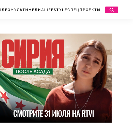
ИДЕО
МУЛЬТИМЕДИА
LIFESTYLE
СПЕЦПРОЕКТЫ