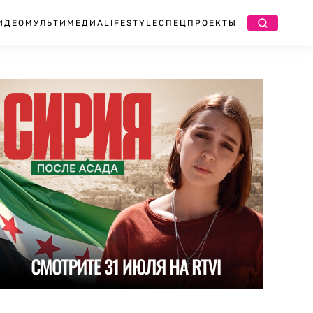
ИДЕО
МУЛЬТИМЕДИА
LIFESTYLE
СПЕЦПРОЕКТЫ