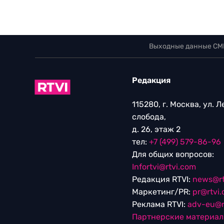
Выходные данные СМ
Редакция
115280, г. Москва, ул. 
слобода,
д. 26, этаж 2
тел:
+7 (499) 579-86-96
Для общих вопросов:
Infortvi@rtvi.com
Редакция RTVI:
news@rt
Маркетинг/PR:
pr@rtvi
Реклама RTVI:
adv-eu@r
Партнерские материа