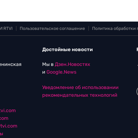
И RTVI
|
Пользовательское соглашение
|
Политика обработки
Достойные новости
Ленинская
Мы в
Дзен.Новостях
и
Google.News
Уведомление об использовании
рекомендательных технологий
vi.com
.com
tvi.com
лы