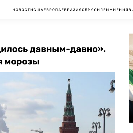
НОВОСТИ
США
ЕВРОПА
ЕВРАЗИЯ
ОБЪЯСНЯЕМ
МНЕНИЯ
В
дилось давным-давно».
я морозы