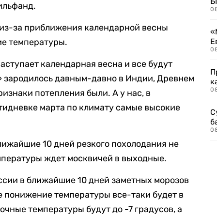
Б
ильфанд.
0
т из-за приближения календарной весны
«
ие температуры.
Е
0
наступает календарная весна и все будут
П
» зародилось давным-давно в Индии, Древнем
к
0
ризнаки потепления были. А у нас, в
тидневке марта по климату самые высокие
С
б
0
ближайшие 10 дней резкого похолодания не
мпературы ждет москвичей в выходные.
ссии в ближайшие 10 дней заметных морозов
е понижение температуры все-таки будет в
очные температуры будут до -7 градусов, а