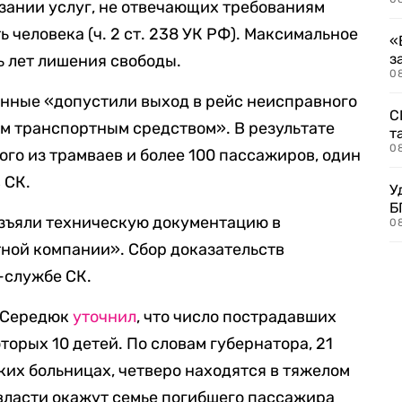
зании услуг, не отвечающих требованиям
 человека (ч. 2 ст. 238 УК РФ). Максимальное
«
з
ь лет лишения свободы.
08
анные «допустили выход в рейс неисправного
С
им транспортным средством». В результате
т
0
го из трамваев и более 100 пассажиров, один
 СК.
У
Б
изъяли техническую документацию в
0
ной компании». Сбор доказательств
-службе СК.
я Середюк
уточнил
, что число пострадавших
торых 10 детей. По словам губернатора, 21
ких больницах, четверо находятся в тяжелом
 власти окажут семье погибшего пассажира