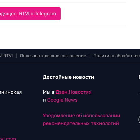
дящее. RTVI в Telegram
И RTVI
|
Пользовательское соглашение
|
Политика обработки
Достойные новости
Ленинская
Мы в
Дзен.Новостях
и
Google.News
Уведомление об использовании
рекомендательных технологий
vi.com