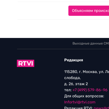
Объясняем происхо
Выходные данные СМ
Редакция
115280, г. Москва, ул. 
слобода,
д. 26, этаж 2
тел:
+7 (499) 579-86-96
Для общих вопросов:
Infortvi@rtvi.com
Редакция RTVI:
news@rt