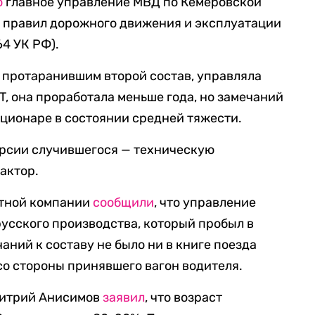
о
главное управление МВД по Кемеровской
и правил дорожного движения и эксплуатации
64 УК РФ).
 протаранившим второй состав, управляла
T, она проработала меньше года, но замечаний
ационаре в состоянии средней тяжести.
ерсии случившегося — техническую
актор.
ртной компании
сообщили
, что управление
усского производства, который пробыл в
чаний к составу не было ни в книге поезда
со стороны принявшего вагон водителя.
митрий Анисимов
заявил
, что возраст