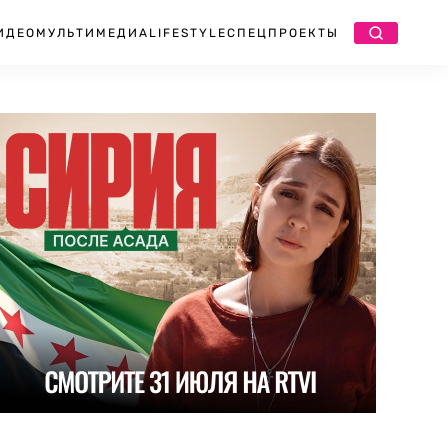
ИДЕО
МУЛЬТИМЕДИА
LIFESTYLE
СПЕЦПРОЕКТЫ