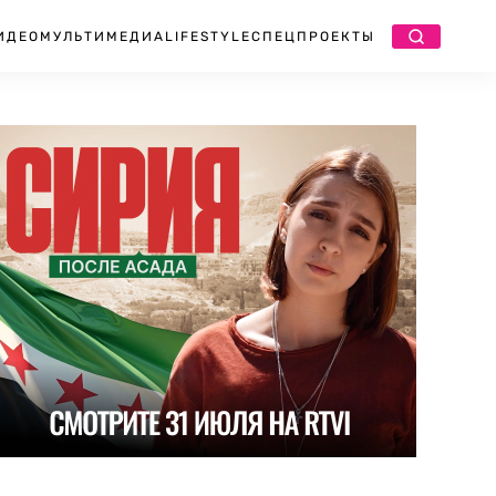
ИДЕО
МУЛЬТИМЕДИА
LIFESTYLE
СПЕЦПРОЕКТЫ