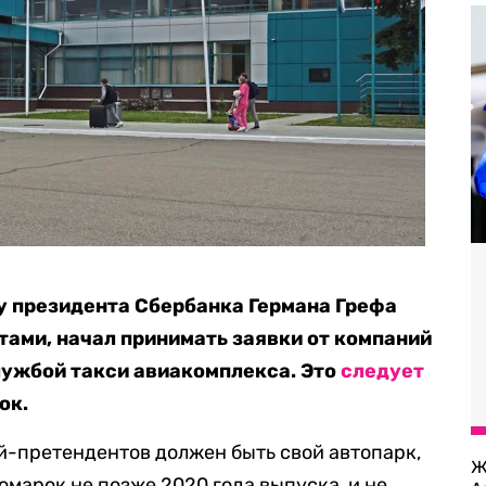
 у президента Сбербанка Германа Грефа
тами, начал принимать заявки от компаний
лужбой такси авиакомплекса. Это
следует
ок.
й-претендентов должен быть свой автопарк,
Ж
омарок не позже 2020 года выпуска, и не