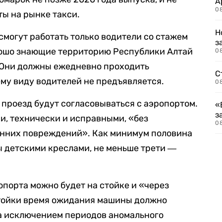
А
0
ты на рынке такси.
Н
смогут работать только водители со стажем
з
орошо знающие территорию Республики Алтай
08
 Они должны ежедневно проходить
С
му виду водителей не предъявляется.
08
 проезд будут согласовываться с аэропортом.
«
з
, технически и исправными, «без
08
нних повреждений». Как минимум половина
 детскими креслами, не меньше трети ―
опорта можно будет на стойке и «через
стойки время ожидания машины должно
 за исключением периодов аномального