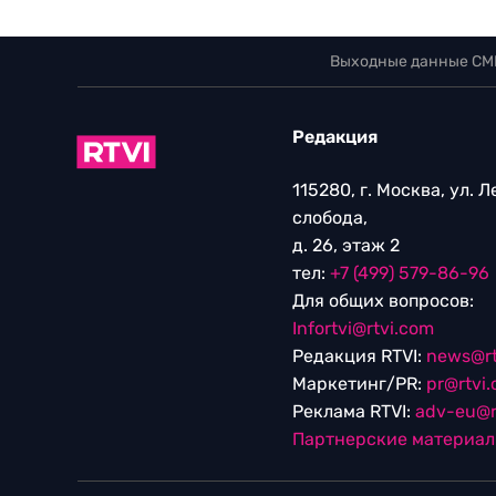
Выходные данные СМ
Редакция
115280, г. Москва, ул. 
слобода,
д. 26, этаж 2
тел:
+7 (499) 579-86-96
Для общих вопросов:
Infortvi@rtvi.com
Редакция RTVI:
news@rt
Маркетинг/PR:
pr@rtvi
Реклама RTVI:
adv-eu@r
Партнерские материа