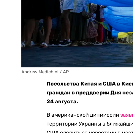
Andrew Medichini / AP
Посольства Китая и США в Ки
граждан в преддверии Дня не
24 августа.
В американской дипмиссии
заяв
территории Украины в ближайши
США следить за новостями в мес