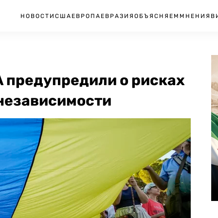
НОВОСТИ
США
ЕВРОПА
ЕВРАЗИЯ
ОБЪЯСНЯЕМ
МНЕНИЯ
В
А предупредили о рисках
 независимости