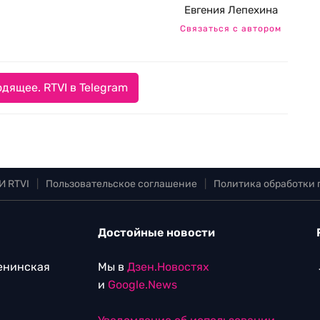
Евгения Лепехина
Связаться с автором
дящее. RTVI в Telegram
И RTVI
|
Пользовательское соглашение
|
Политика обработки
Достойные новости
Ленинская
Мы в
Дзен.Новостях
и
Google.News