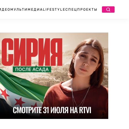
ИДЕО
МУЛЬТИМЕДИА
LIFESTYLE
СПЕЦПРОЕКТЫ