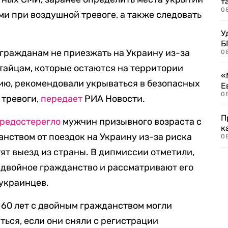
т
0
ми при воздушной тревоге, а также следовать
.
У
Б
гражданам не приезжать на Украину из-за
0
тайцам, которые остаются на территории
«
ию, рекомендовали укрываться в безопасных
Е
0
 тревоги,
передает
РИА Новости.
П
редостерегло
мужчин призывного возраста с
к
ством от поездок на Украину из-за риска
0
тят выезд из страны. В дипмиссии отметили,
 двойное гражданство и рассматривают его
украинцев.
-60 лет с двойным гражданством могли
ться, если они сняли с регистрации