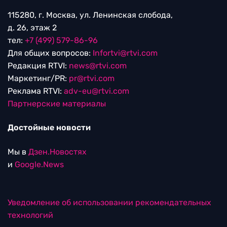
115280, г. Москва, ул. Ленинская слобода,
д. 26, этаж 2
тел:
+7 (499) 579-86-96
Для общих вопросов:
Infortvi@rtvi.com
Редакция RTVI:
news@rtvi.com
Маркетинг/PR:
pr@rtvi.com
Реклама RTVI:
adv-eu@rtvi.com
Партнерские материалы
Достойные новости
Мы в
Дзен.Новостях
и
Google.News
Уведомление об использовании рекомендательных
технологий