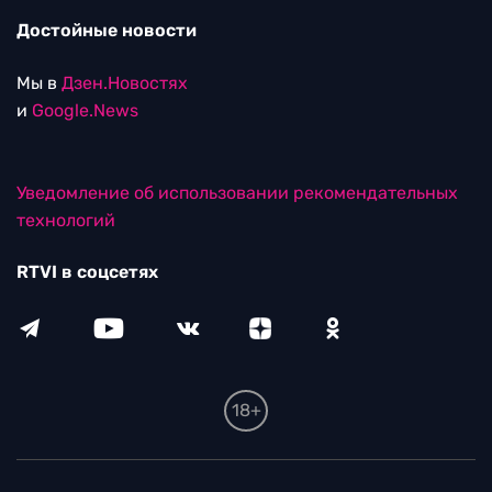
Достойные новости
Мы в
Дзен.Новостях
и
Google.News
Уведомление об использовании рекомендательных
технологий
RTVI в соцсетях
18+