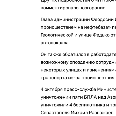
Других подробностей о ЧП Крючк
комментировало возгорание.
Глава администрации Феодосии 
происшествием на нефтебаза» п
Геологической и улице Федько от
автовокзала.
Он также обратился в работодат
возможному опозданию сотрудни
некоторых улицах и изменениям
транспорта из-за происшествия 
4 октября пресс-служба Минист
уничтожении пяти БПЛА над Азов
уничтожили 4 беспилотника и т
Севастополя Михаил Развожаев.