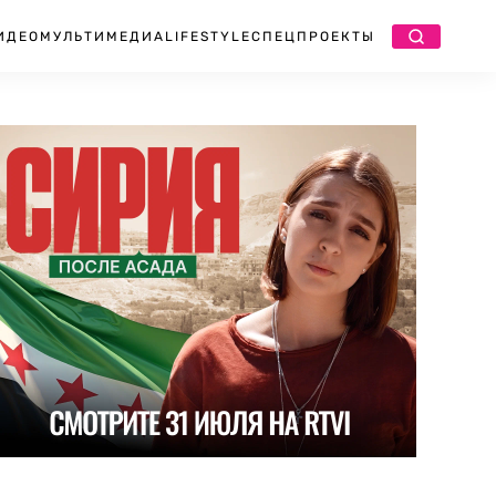
ИДЕО
МУЛЬТИМЕДИА
LIFESTYLE
СПЕЦПРОЕКТЫ