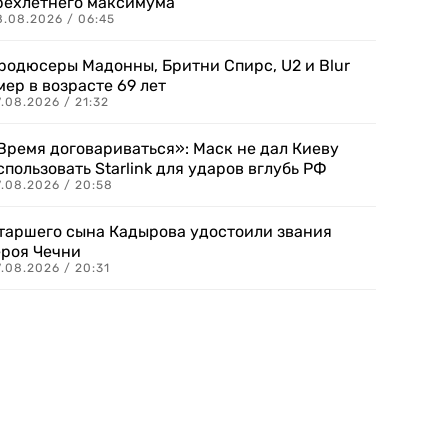
рехлетнего максимума
8.08.2026 / 06:45
родюсеры Мадонны, Бритни Спирс, U2 и Blur
мер в возрасте 69 лет
.08.2026 / 21:32
Время договариваться»: Маск не дал Киеву
спользовать Starlink для ударов вглубь РФ
7.08.2026 / 20:58
таршего сына Кадырова удостоили звания
ероя Чечни
.08.2026 / 20:31