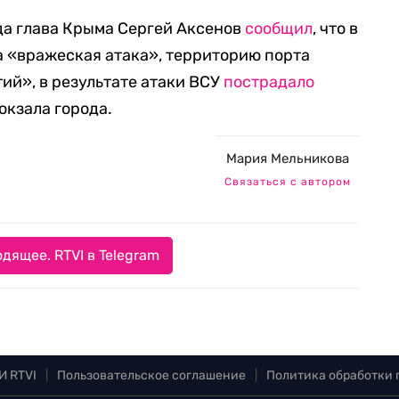
да глава Крыма Сергей Аксенов
сообщил
, что в
 «вражеская атака», территорию порта
ий», в результате атаки ВСУ
пострадало
окзала города.
Мария Мельникова
Связаться с автором
дящее. RTVI в Telegram
И RTVI
|
Пользовательское соглашение
|
Политика обработки