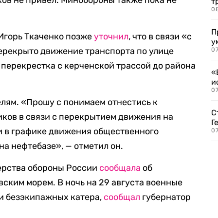
ов не привел. Минобороны также пока не
т
0
П
Игорь Ткаченко позже
уточнил
, что в связи «с
у
ерекрыто движение транспорта по улице
07
 перекрестка с керченской трассой до района
«
и
0
елям. «Прошу с понимаем отнестись к
С
ков в связи с перекрытием движения на
Г
и в графике движения общественного
07
на нефтебазе», — отметил он.
ерства обороны России
сообщала
об
ским морем. В ночь на 29 августа военные
ри безэкипажных катера,
сообщал
губернатор