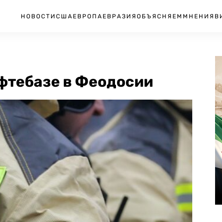
НОВОСТИ
США
ЕВРОПА
ЕВРАЗИЯ
ОБЪЯСНЯЕМ
МНЕНИЯ
В
фтебазе в Феодосии