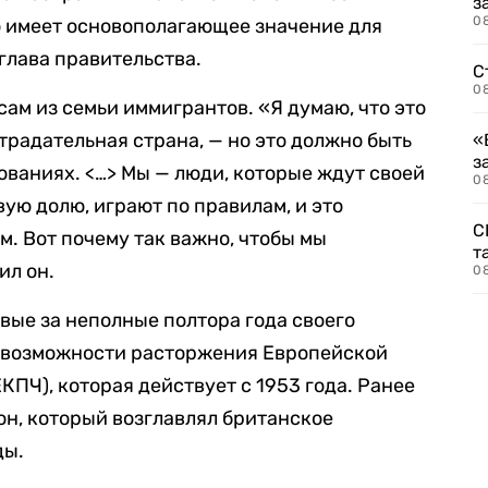
з
08
о имеет основополагающее значение для
глава правительства.
С
08
 сам из семьи иммигрантов. «Я думаю, что это
традательная страна, — но это должно быть
«
з
ованиях. <…> Мы — люди, которые ждут своей
08
ую долю, играют по правилам, и это
С
м. Вот почему так важно, чтобы мы
т
ил он.
0
вые за неполные полтора года своего
о возможности расторжения Европейской
КПЧ), которая действует с 1953 года. Ранее
он, который возглавлял британское
ды.