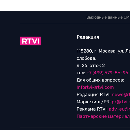
Выходные данные СМ
Редакция
115280, г. Москва, ул. 
слобода,
д. 26, этаж 2
тел:
+7 (499) 579-86-96
Для общих вопросов:
Infortvi@rtvi.com
Редакция RTVI:
news@rt
Маркетинг/PR:
pr@rtvi
Реклама RTVI:
adv-eu@r
Партнерские материа