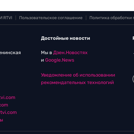
И RTVI
|
Пользовательское соглашение
|
Политика обработки
Достойные новости
Ленинская
Мы в
Дзен.Новостях
и
Google.News
Уведомление об использовании
рекомендательных технологий
vi.com
.com
tvi.com
лы