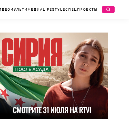
ИДЕО
МУЛЬТИМЕДИА
LIFESTYLE
СПЕЦПРОЕКТЫ