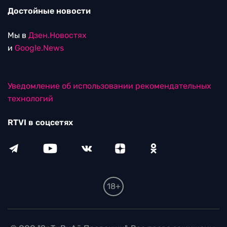
Достойные новости
Мы в
Дзен.Новостях
и
Google.News
Уведомление об использовании рекомендательных
технологий
RTVI в соцсетях
18+