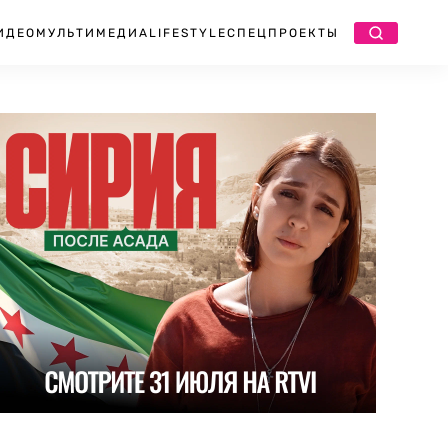
ИДЕО
МУЛЬТИМЕДИА
LIFESTYLE
СПЕЦПРОЕКТЫ