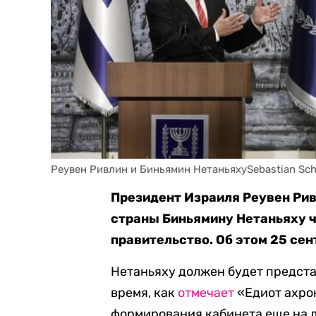
Реувен Ривлин и Биньямин НетаньяхуSebastian Sch
Президент Израиля Реувен Ри
страны Биньямину Нетаньяху ч
правительство. Об этом 25 се
Нетаньяху должен будет представ
время, как
отмечает
«Едиот ахро
формирования кабинета еще на д