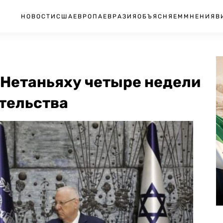
НОВОСТИ
США
ЕВРОПА
ЕВРАЗИЯ
ОБЪЯСНЯЕМ
МНЕНИЯ
В
 Нетаньяху четыре недели
тельства