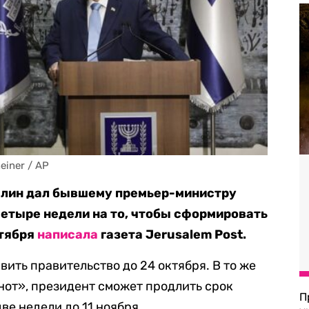
einer / AP
влин дал бывшему премьер-министру
етыре недели на то, чтобы сформировать
нтября
написала
газета Jerusalem Post.
ить правительство до 24 октября. В то же
нот», президент сможет продлить срок
П
ве недели до 11 ноября.