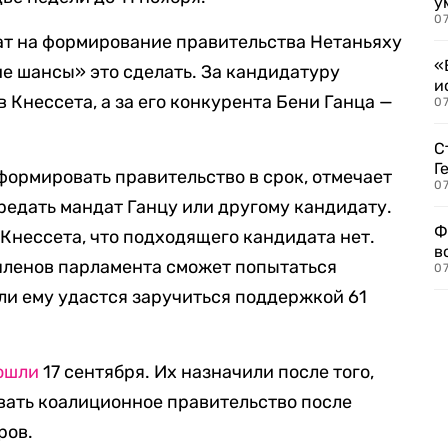
у
07
ат на формирование правительства Нетаньяху
«
ие шансы» это сделать. За кандидатуру
и
 Кнессета, а за его конкурента Бени Ганца —
0
С
Г
формировать правительство в срок, отмечает
07
редать мандат Ганцу или другому кандидату.
Ф
 Кнессета, что подходящего кандидата нет.
в
з членов парламента сможет попытаться
07
ли ему удастся заручиться поддержкой 61
ошли
17 сентября. Их назначили после того,
вать коалиционное правительство после
ров.