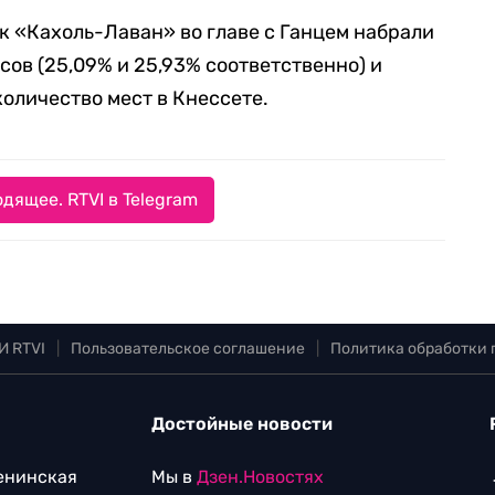
к «Кахоль-Лаван» во главе с Ганцем набрали
ов (25,09% и 25,93% соответственно) и
оличество мест в Кнессете.
дящее. RTVI в Telegram
И RTVI
|
Пользовательское соглашение
|
Политика обработки
Достойные новости
Ленинская
Мы в
Дзен.Новостях