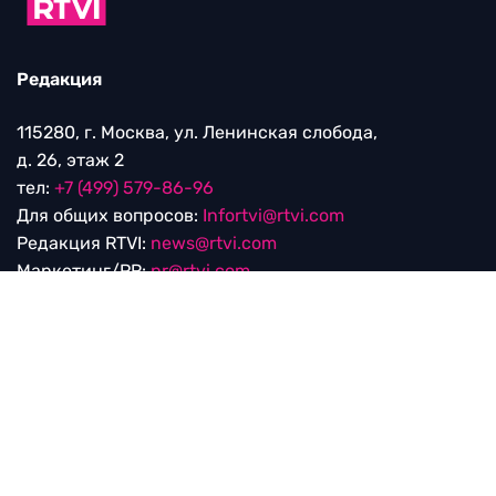
Редакция
115280, г. Москва, ул. Ленинская слобода,
д. 26, этаж 2
тел:
+7 (499) 579-86-96
Для общих вопросов:
Infortvi@rtvi.com
Редакция RTVI:
news@rtvi.com
Маркетинг/PR:
pr@rtvi.com
Реклама RTVI:
adv-eu@rtvi.com
Партнерские материалы
Достойные новости
Мы в
Дзен.Новостях
и
Google.News