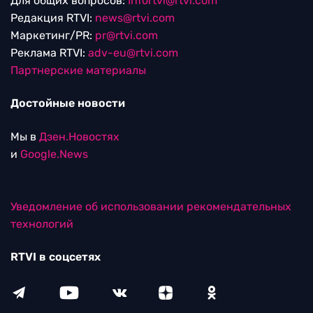
Для общих вопросов:
Infortvi@rtvi.com
Редакция RTVI:
news@rtvi.com
Маркетинг/PR:
pr@rtvi.com
Реклама RTVI:
adv-eu@rtvi.com
Партнерские материалы
Достойные новости
Мы в
Дзен.Новостях
и
Google.News
Уведомление об использовании рекомендательных
технологий
RTVI в соцсетях