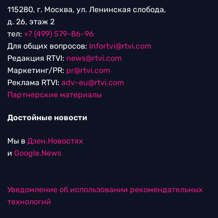
115280, г. Москва, ул. Ленинская слобода,
д. 26, этаж 2
тел:
+7 (499) 579-86-96
Для общих вопросов:
Infortvi@rtvi.com
Редакция RTVI:
news@rtvi.com
Маркетинг/PR:
pr@rtvi.com
Реклама RTVI:
adv-eu@rtvi.com
Партнерские материалы
Достойные новости
Мы в
Дзен.Новостях
и
Google.News
Уведомление об использовании рекомендательных
технологий