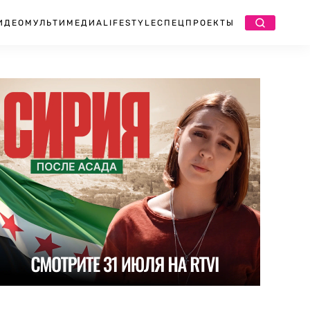
ИДЕО
МУЛЬТИМЕДИА
LIFESTYLE
СПЕЦПРОЕКТЫ