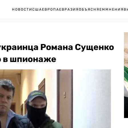
НОВОСТИ
США
ЕВРОПА
ЕВРАЗИЯ
ОБЪЯСНЯЕМ
МНЕНИЯ
В
украинца Романа Сущенко
ю в шпионаже