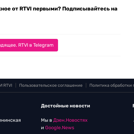
жное от RTVI первыми? Подписывайтесь на
дящее. RTVI в Telegram
И RTVI
|
Пользовательское соглашение
|
Политика обработки
Достойные новости
Ленинская
Мы в
Дзен.Новостях
и
Google.News