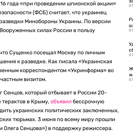
з
016 года «при проведении шпионской акции»
07
езопасности (ФСБ) считает, что украинец
Р
 разведки Минобороны Украины. По версии
ш
 Вооруженных силах России в пользу
07
У
с
 что Сущенко посещал Москву по личным
07
ошения к разведке. Как писала «Украинская
Ж
твенным корреспондентом «Укринформа» во
ж
 частным визитом.
0
г Сенцов, который отбывает в России 20-
е терактов в Крыму,
объявил
бессрочную
одить украинских политических заключенных,
ских тюрьмах. 3 июня по всему миру прошли
и Олега Сенцова») в поддержку режиссера.