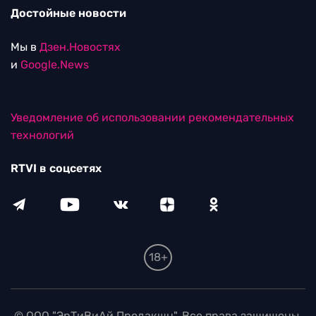
Достойные новости
Мы в
Дзен.Новостях
и
Google.News
Уведомление об использовании рекомендательных
технологий
RTVI в соцсетях
18+
© ООО "ЭрТиВиАй Продакшн". Все права защищены.