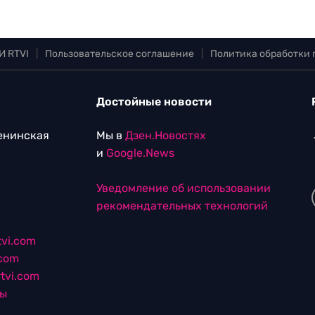
И RTVI
|
Пользовательское соглашение
|
Политика обработки
Достойные новости
Ленинская
Мы в
Дзен.Новостях
и
Google.News
Уведомление об использовании
рекомендательных технологий
vi.com
.com
tvi.com
лы