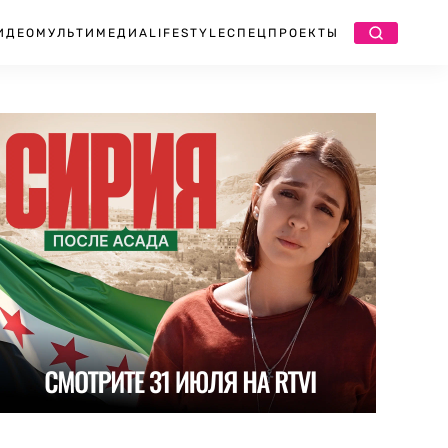
ИДЕО
МУЛЬТИМЕДИА
LIFESTYLE
СПЕЦПРОЕКТЫ