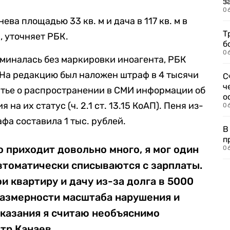
з
0
ва площадью 33 кв. м и дача в 117 кв. м в
Т
 уточняет РБК.
б
0
оминалась без маркировки иноагента, РБК
. На редакцию был наложен штраф в 4 тысячи
С
ч
атье о распространении в СМИ информации об
о
на их статус (ч. 2.1 ст. 13.15 КоАП). Пеня из-
0
фа составила 1 тыс. рублей.
В
п
 приходит довольно много, я мог один
0
втоматически списываются с зарплаты.
и квартиру и дачу из-за долга в 5000
размерности масштаба нарушения и
аказания я считаю необъяснимо
тр Канаев.