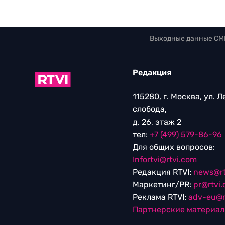
Выходные данные СМ
Редакция
115280, г. Москва, ул. 
слобода,
д. 26, этаж 2
тел:
+7 (499) 579-86-96
Для общих вопросов:
Infortvi@rtvi.com
Редакция RTVI:
news@rt
Маркетинг/PR:
pr@rtvi
Реклама RTVI:
adv-eu@r
Партнерские материа