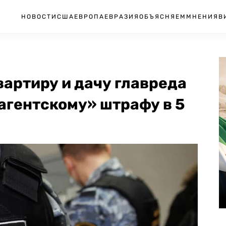
НОВОСТИ
США
ЕВРОПА
ЕВРАЗИЯ
ОБЪЯСНЯЕМ
МНЕНИЯ
В
артиру и дачу главреда
оагентскому» штрафу в 5