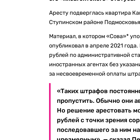
Аресту подверглась квартира Кане
Ступинском районе Подмосковья,
Материал, в котором «Сова»* уп
опубликовал в апреле 2021 года
рублей по административной ст
иностранных агентах без указания 
за несвоевременной оплаты штра
«Таких штрафов постоянно
пропустить. Обычно они а
Но решение арестовать мо
рублей с точки зрения со
последовавшего за ним н
чрезмерным», — сказал Пе