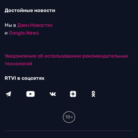
Достойные новости
Мы в
Дзен.Новостях
и
Google.News
Уведомление об использовании рекомендательных
технологий
RTVI в соцсетях
18+