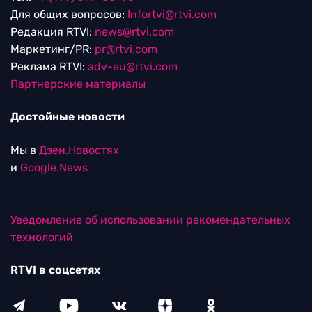
Для общих вопросов:
Infortvi@rtvi.com
Редакция RTVI:
news@rtvi.com
Маркетинг/PR:
pr@rtvi.com
Реклама RTVI:
adv-eu@rtvi.com
Партнерские материалы
Достойные новости
Мы в
Дзен.Новостях
и
Google.News
Уведомление об использовании рекомендательных
технологий
RTVI в соцсетях