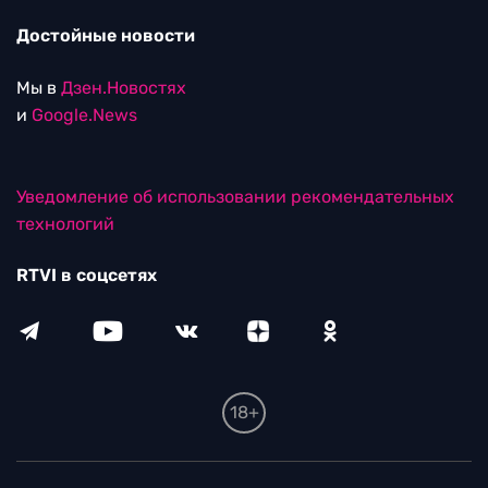
Достойные новости
Мы в
Дзен.Новостях
и
Google.News
Уведомление об использовании рекомендательных
технологий
RTVI в соцсетях
18+