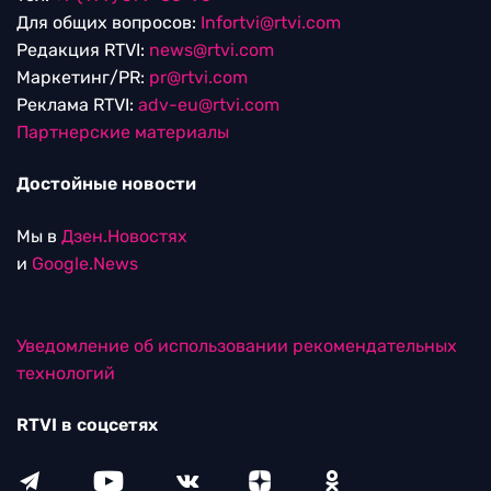
Для общих вопросов:
Infortvi@rtvi.com
Редакция RTVI:
news@rtvi.com
Маркетинг/PR:
pr@rtvi.com
Реклама RTVI:
adv-eu@rtvi.com
Партнерские материалы
Достойные новости
Мы в
Дзен.Новостях
и
Google.News
Уведомление об использовании рекомендательных
технологий
RTVI в соцсетях