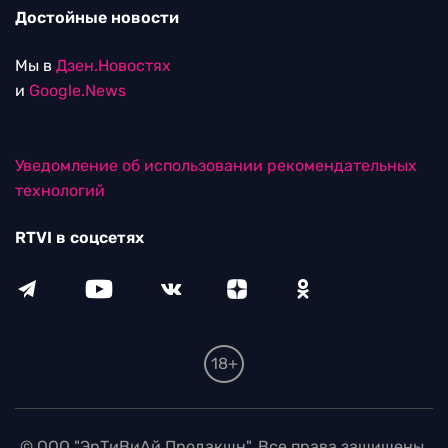
Достойные новости
Мы в
Дзен.Новостях
и
Google.News
Уведомление об использовании рекомендательных
технологий
RTVI в соцсетях
18+
© ООО "ЭрТиВиАй Продакшн". Все права защищены.