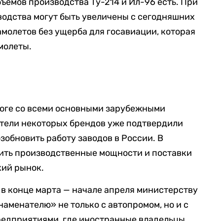
емов производства Ту-214 и Ил-96 есть. При
водства могут быть увеличены с сегодняшних
самолетов без ущерба для госавиации, которая
молеты.
логе со всеми основными зарубежными
тели некоторых брендов уже подтвердили
обновить работу заводов в России. В
нить производственные мощности и поставки
ий рынок.
 в конце марта — начале апреля министерству
наменателю» не только с автопромом, но и с
едприятиями, где иностранные владельцы