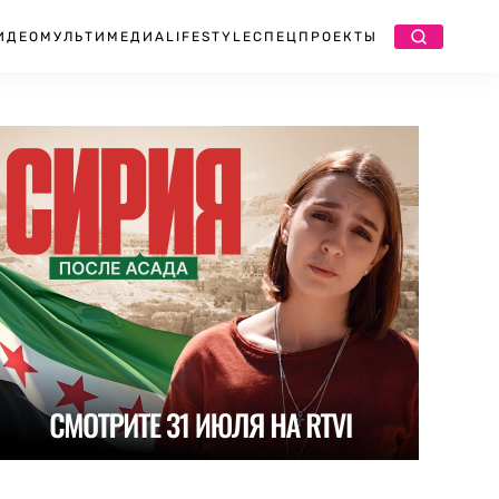
ИДЕО
МУЛЬТИМЕДИА
LIFESTYLE
СПЕЦПРОЕКТЫ