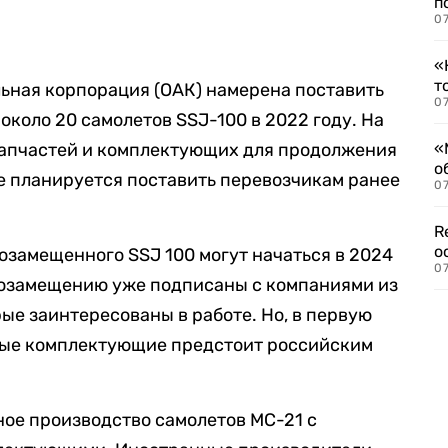
п
07
«
т
ьная корпорация (ОАК) намерена поставить
07
коло 20 самолетов SSJ-100 в 2022 году. На
запчастей и комплектующих для продолжения
«
о
е планируется поставить перевозчикам ранее
07
R
о
замещенного SSJ 100 могут начаться в 2024
07
тозамещению уже подписаны с компаниями из
ые заинтересованы в работе. Но, в первую
ные комплектующие предстоит российским
ное производство самолетов МС-21 с