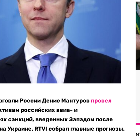
рговли России Денис Мантуров
провел
тивам российских авиа- и
ях санкций, введенных Западом после
а Украине. RTVI собрал главные прогнозы.
N