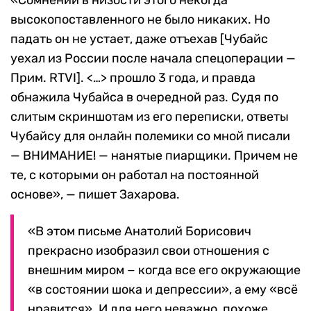
«Сомнений в низости этого некогда
высокопоставленного не было никаких. Но
падать он не устает, даже отъехав [Чубайс
уехал из России после начала спецоперации —
Прим. RTVI]. <…> прошло 3 года, и правда
обнажила Чубайса в очередной раз. Судя по
слитым скриншотам из его переписки, ответы
Чубайсу для онлайн полемики со мной писали
— ВНИМАНИЕ! — нанятые пиарщики. Причем не
те, с которыми он работал на постоянной
основе», — пишет Захарова.
«В этом письме Анатолий Борисович
прекрасно изобразил свои отношения с
внешним миром − когда все его окружающие
«в состоянии шока и депрессии», а ему «всё
нравится». И для него неважно, похоже,