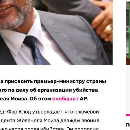
ла присвоить премьер-министру страны
го по делу об организации убийства
еля Моиза. Об этом
сообщает
AP.
ед-Фор Клод утверждает, что ключевой
идента Жовенеля Моиза дважды звонил
П
ько часов после убийства. Он попросил