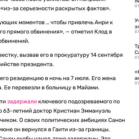
л
07
 «из-за серьезности раскрытых фактов».
У
ующих моментов … чтобы привлечь Анри к
э
го прямого обвинения», — отметил Клод в
07
обвинений.
Т
С
естку, вызвав его в прокуратуру 14 сентября
07
бийстве президента.
«
его резиденцию в ночь на 7 июля. Его жена
а
07
. Ее перевезли в больницу в Майами.
ити
задержали
ключевого подозреваемого по
то 63-летний доктор Кристиан Эммануэль
зчиком. О своих политических амбициях Санон
 июне он вернулся в Гаити из-за границы.
Санон якобы нанял, тоже задержаны. Это