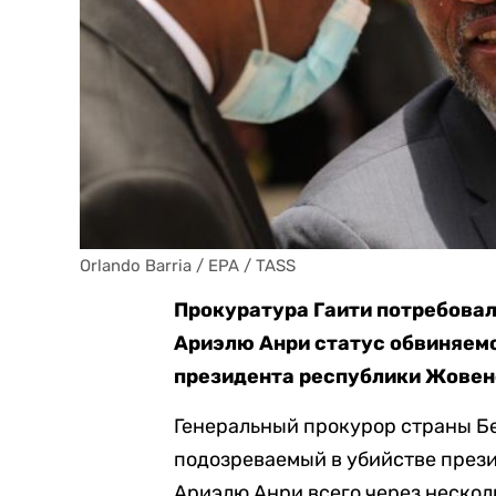
Orlando Barria / EPA / TASS
Прокуратура Гаити потребова
Ариэлю Анри статус обвиняемо
президента республики Жовен
Генеральный прокурор страны Б
подозреваемый в убийстве през
Ариэлю Анри всего через нескол