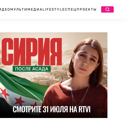
ИДЕО
МУЛЬТИМЕДИА
LIFESTYLE
СПЕЦПРОЕКТЫ