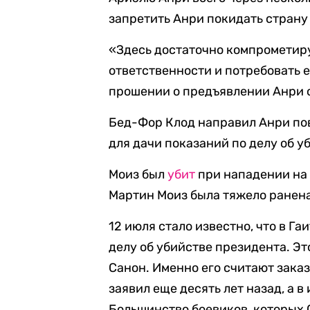
запретить Анри покидать страну
«Здесь достаточно компрометир
ответственности и потребовать е
прошении о предъявлении Анри 
Бед-Фор Клод направил Анри пов
для дачи показаний по делу об у
Моиз был
убит
при нападении на 
Мартин Моиз была тяжело ранена
12 июля стало известно, что в Га
делу об убийстве президента. Э
Санон. Именно его считают зака
заявил еще десять лет назад, а в
Большинство боевиков, которых 