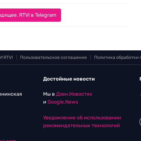
дящее. RTVI в Telegram
И RTVI
|
Пользовательское соглашение
|
Политика обработки
Достойные новости
Ленинская
Мы в
Дзен.Новостях
и
Google.News
Уведомление об использовании
рекомендательных технологий