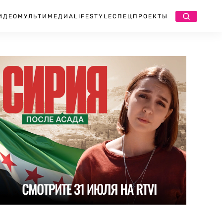
ИДЕО
МУЛЬТИМЕДИА
LIFESTYLE
СПЕЦПРОЕКТЫ