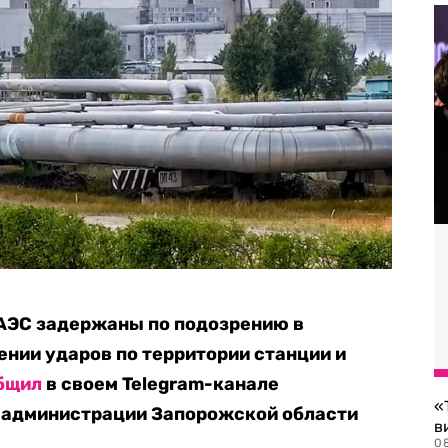
АЭС задержаны по подозрению в
ении ударов по территории станции и
бщил
в своем Telegram-канале
«
 администрации Запорожской области
в
0