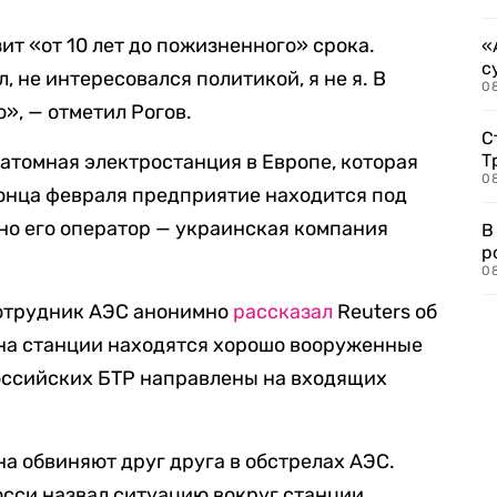
ит «от 10 лет до пожизненного» срока.
«
с
, не интересовался политикой, я не я. В
08
ю», — отметил Рогов.
С
томная электростанция в Европе, которая
Т
08
конца февраля предприятие находится под
но его оператор — украинская компания
В
р
08
 сотрудник АЭС анонимно
рассказал
Reuters об
, на станции находятся хорошо вооруженные
российских БТР направлены на входящих
на обвиняют друг друга в обстрелах АЭС.
сси назвал ситуацию вокруг станции