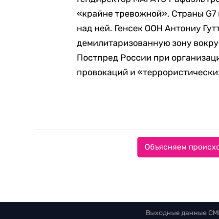
«крайне тревожной». Страны G7 
над ней.
Генсек ООН Антониу Гу
демилитаризованную зону вокруг
Постпред России при организаци
провокаций и «террористических
Объясняем происхо
Выходные данные СМ